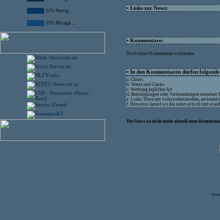
• Links zur News:
33% Nervig ...
33% Mir egal ...
• Kommentare:
Noch keine Kommentare vorhanden
• In den Kommentaren dürfen folgende I
a. Cheats
b. Warez und Cracks
c. Werbung jeglicher Art
d. Beleidigungen oder Verleumdungen einzelner
e. Links/Texte mit volksverhetzendem, antisemit
f. Hinweise darauf wo das unter a) b) d) und e) a
Die News ist nicht mehr aktuell neue Kommenta
www.