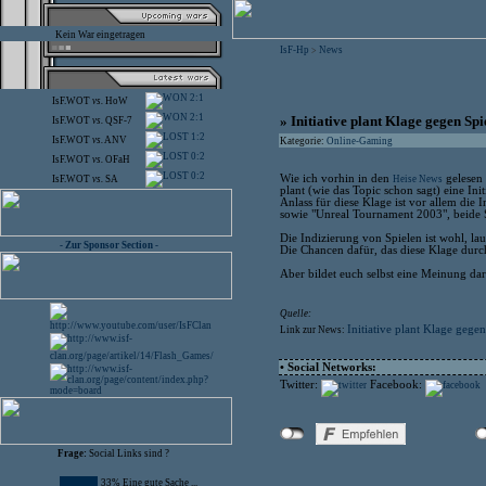
Kein War eingetragen
IsF-Hp
News
>
2:1
IsF.WOT
vs.
HoW
2:1
» Initiative plant Klage gegen Sp
IsF.WOT
vs.
QSF-7
1:2
IsF.WOT
vs.
ANV
Kategorie:
Online-Gaming
0:2
IsF.WOT
vs.
OFaH
0:2
Wie ich vorhin in den
gelesen 
Heise News
IsF.WOT
vs.
SA
plant (wie das Topic schon sagt) eine Ini
Anlass für diese Klage ist vor allem di
sowie "Unreal Tournament 2003", beide 
Die Indizierung von Spielen ist wohl, laut 
- Zur Sponsor Section -
Die Chancen dafür, das diese Klage dur
Aber bildet euch selbst eine Meinung dar
Quelle:
Initiative plant Klage gege
Link zur News:
• Social Networks:
Twitter:
Facebook:
Frage:
Social Links sind ?
33% Eine gute Sache ...