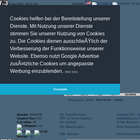
Optionen:
09.Aug.2026 , 09:53 Uhr
Cookies helfen bei der Bereitstellung unserer
Dienste. Mit Nutzung unserer Dienste
stimmen Sie unserer Nutzung von Cookies
zu. Die Cookies dienen ausschlieÃŸlich der
Verbesserung der Funktionsweise unserer
Website. Ebenso nutzt Google Advertise
zusÃ¤tzliche Cookies um angepasste
Werbung einzublenden.
Mehr Infos
Verstanden
Registration
-
Suche
-
News Archiv
-
Artikel
Besucher:
44456239
CS -
SniperWar Server
Goodbye 2025 – Wi
Gespielte Wars:
803
TF2 -
by Server-United.de
SofaDaddler goes T.
User online:
18
CS -
FunYard
40 Mio. Beuscher !..
Benutzer:
618
CS -
Mansion Server
Frohe Weihnachten!
GB-
CSS -
Spelunke
Unser Adventskalen
Beiträge:
285