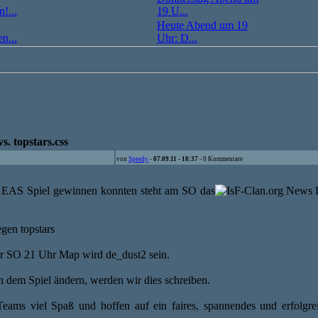
!...
19 U...
Heute Abend um 19
n...
Uhr: D...
s. topstars.css
von
Speedy
-
07.09.11 - 18:37
- 0 Kommentare
e EAS Spiel gewinnen konnten steht am SO das
gen topstars
ür SO 21 Uhr Map wird de_dust2 sein.
an dem Spiel ändern, werden wir dies schreiben.
ams viel Spaß und hoffen auf ein faires, spannendes und erfolgre