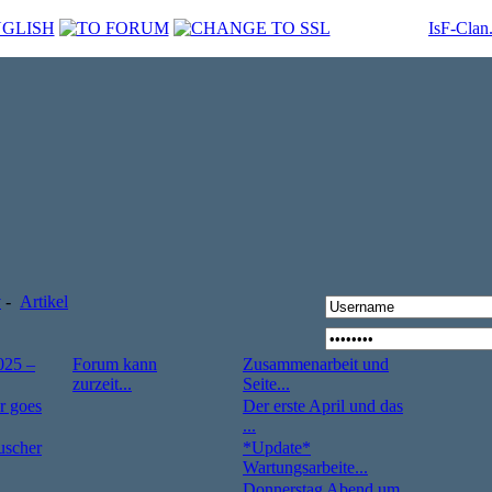
IsF-Clan
v
-
Artikel
025 –
Forum kann
Zusammenarbeit und
zurzeit...
Seite...
r goes
Der erste April und das
...
uscher
*Update*
Wartungsarbeite...
Donnerstag Abend um