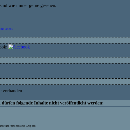
ind wie immer gerne gesehen.
topstars.css
ook:
e vorhanden
ürfen folgende Inhalte nicht veröffentlicht werden:
inzelner Personen oder Gruppen