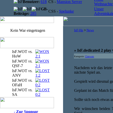
Benutzer:
618
CS -
Mansion Server
Weihnachten
GB-
Unser
CSS -
Spelunke
Beiträge:
285
Adventskale
Kein War eingetragen
IsF-Hp
>
News
» IsF.dedicated 2 play v
IsF.WOT
vs.
HoW
2:1
Kategorie:
Clanwars
IsF.WOT
vs.
QSF-7
2:1
Nachdem wir das letzt
IsF.WOT
vs.
nächste Spiel an.
ANV
1:2
IsF.WOT
vs.
Gespielt wird diesmal ge
OFaH
0:2
IsF.WOT
vs.
Geplant ist das Match f
SA
0:2
Sollte sich noch etwas 
Wir wünschen beiden Te
- Zur Sponsor