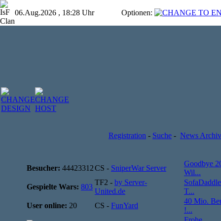
06.Aug.2026 , 18:28 Uhr
Optionen:
Registration
-
Suche
-
News Archi
Goodbye 2
Besucher:
44423312
CS -
SniperWar Server
Wil...
TF2 -
by Server-
SofaDaddle
Gespielte Wars:
803
United.de
T...
40 Mio. Be
User online:
20
CS -
FunYard
!...
Frohe