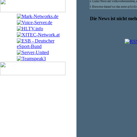
e. Links/Texte mit volksverhetzendem, 
f. Hinweise darauf wo das unter a) b) d
Die News ist nicht me