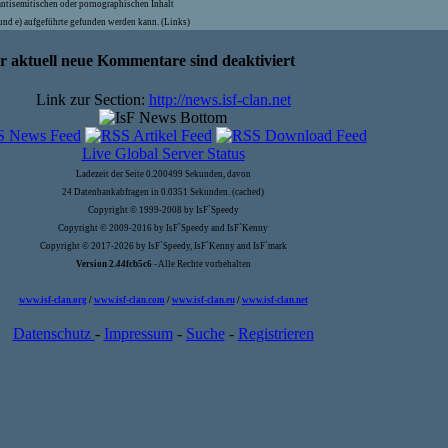
antisemitischen oder pornographischen Inhalt
) und e) aufgeführte gefunden werden kann. (Links)
hr aktuell neue Kommentare sind deaktiviert
Link zur Section:
http://news.isf-clan.net
Live Global Server Status
Ladezeit der Seite 0.200499 Sekunden, davon
24 Datenbankabfragen in 0.0351 Sekunden. (cached)
Copyright © 1999-2008 by IsF`Speedy
Copyright © 2009-2016 by IsF`Speedy and IsF`Kenny
Copyright © 2017-2026 by IsF`Speedy, IsF`Kenny and IsF`mark
Version 2.44fcb5c6
- Alle Rechte vorbehalten
www.isf-clan.org
/
www.isf-clan.com
/
www.isf-clan.eu
/
www.isf-clan.net
Datenschutz
-
Impressum
-
Suche
-
Registrieren