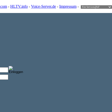
.com
-
HLTV.info
-
Voice-Server.de
-
Impressum
-