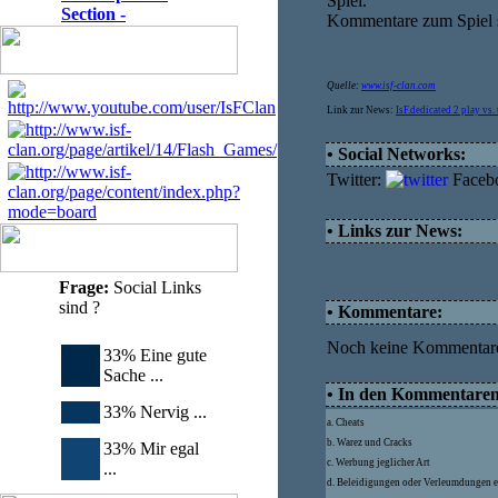
Spiel.
Section -
Kommentare zum Spiel s
Quelle:
www.isf-clan.com
Link zur News:
IsF.dedicated 2 play vs. 
• Social Networks:
Twitter:
Faceb
• Links zur News:
Frage:
Social Links
sind ?
• Kommentare:
Noch keine Kommentar
33% Eine gute
Sache ...
• In den Kommentaren d
33% Nervig ...
a. Cheats
b. Warez und Cracks
33% Mir egal
c. Werbung jeglicher Art
...
d. Beleidigungen oder Verleumdungen e