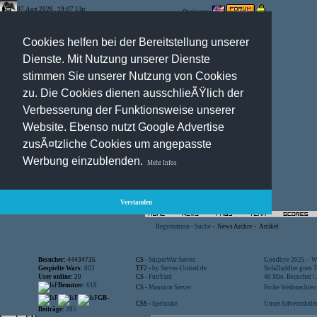
07.Aug.2026 , 19:07 Uhr
Optionen:
Cookies helfen bei der Bereitstellung unserer
Dienste. Mit Nutzung unserer Dienste
stimmen Sie unserer Nutzung von Cookies
zu. Die Cookies dienen ausschlieÃŸlich der
Verbesserung der Funktionsweise unserer
Website. Ebenso nutzt Google Advertise
zusÃ¤tzliche Cookies um angepasste
Werbung einzublenden.
Mehr Infos
Verstanden
Registration
-
Suche
-
News Archiv
-
Artikel
Besucher:
44434735
CS -
SniperWar Server
Goodbye 2025 – Wi
Gespielte Wars:
803
TF2 -
by Server-United.de
SofaDaddler goes T.
User online:
20
CS -
FunYard
40 Mio. Beuscher !..
Benutzer:
618
CS -
Mansion Server
Frohe Weihnachten!
GB-
CSS -
Spelunke
Unser Adventskalen
Beiträge:
285