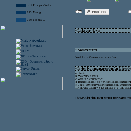
33% Eine gute Sache ...
33% Nervig ...
33% Mir egal ...
• Links zur News:
• Kommentare:
Noch keine Kommentare vorhanden
• In den Kommentaren dürfen folgende I
a. Cheats
b. Warez und Cracks
c. Werbung jeglicher Art
d. Beleidigungen oder Verleumdungen einzelner
e. Links/Texte mit volksverhetzendem, antisemit
f. Hinweise darauf wo das unter a) b) d) und e) a
Die News ist nicht mehr aktuell neue Kommenta