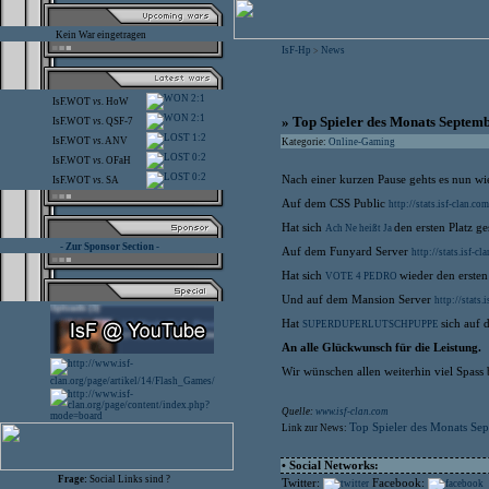
Kein War eingetragen
IsF-Hp
News
>
2:1
IsF.WOT
vs.
HoW
2:1
» Top Spieler des Monats Septem
IsF.WOT
vs.
QSF-7
1:2
IsF.WOT
vs.
ANV
Kategorie:
Online-Gaming
0:2
IsF.WOT
vs.
OFaH
0:2
Nach einer kurzen Pause gehts es nun wie
IsF.WOT
vs.
SA
Auf dem CSS Public
http://stats.isf-clan.
Hat sich
den ersten Platz ge
Ach Ne heißt Ja
- Zur Sponsor Section -
Auf dem Funyard Server
http://stats.isf-
Hat sich
wieder den ersten 
VOTE 4 PEDRO
Und auf dem Mansion Server
http://stats
Hat
sich auf 
SUPERDUPERLUTSCHPUPPE
An alle Glückwunsch für die Leistung.
Wir wünschen allen weiterhin viel Spass 
Quelle:
www.isf-clan.com
Top Spieler des Monats Se
Link zur News:
• Social Networks:
Frage:
Social Links sind ?
Twitter:
Facebook: