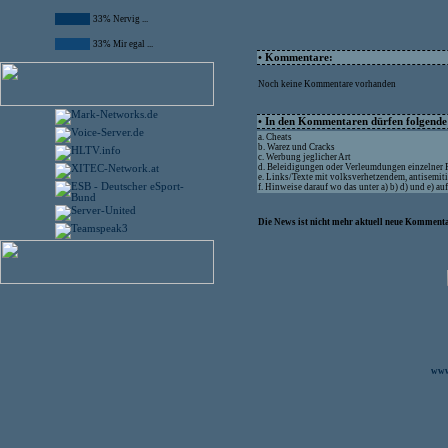
33% Nervig ...
33% Mir egal ...
• Kommentare:
Noch keine Kommentare vorhanden
• In den Kommentaren dürfen folgende I
a. Cheats
b. Warez und Cracks
c. Werbung jeglicher Art
d. Beleidigungen oder Verleumdungen einzelner
e. Links/Texte mit volksverhetzendem, antisemit
f. Hinweise darauf wo das unter a) b) d) und e) a
Die News ist nicht mehr aktuell neue Kommenta
www.