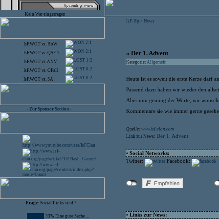
Kein War eingetragen
IsF-Hp
News
>
2:1
IsF.WOT
vs.
HoW
2:1
» Der 1. Advent
IsF.WOT
vs.
QSF-7
1:2
IsF.WOT
vs.
ANV
Kategorie:
Allgemein
0:2
IsF.WOT
vs.
OFaH
0:2
Heute ist es soweit die erste Kerze darf 
IsF.WOT
vs.
SA
Passend dazu haben wir wieder den allseit
Aber nun genung der Worte, wir wünschen 
- Zur Sponsor Section -
Kommentare sie wie immer gerne gesehe
Quelle:
www.isf-clan.com
Der 1. Advent
Link zur News:
• Social Networks:
Twitter:
Facebook:
Frage:
Social Links sind ?
• Links zur News:
33% Eine gute Sache ...