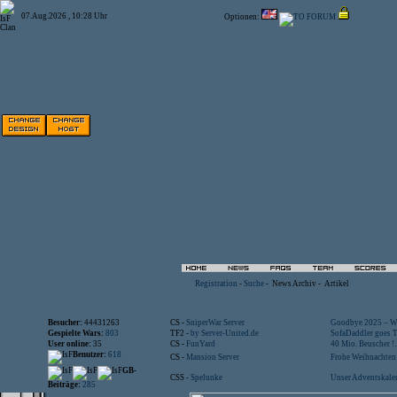
07.Aug.2026 , 10:28 Uhr
Optionen:
Registration
-
Suche
-
News Archiv
-
Artikel
Besucher:
44431263
CS -
SniperWar Server
Goodbye 2025 – Wi
Gespielte Wars:
803
TF2 -
by Server-United.de
SofaDaddler goes T.
User online:
35
CS -
FunYard
40 Mio. Beuscher !..
Benutzer:
618
CS -
Mansion Server
Frohe Weihnachten!
GB-
CSS -
Spelunke
Unser Adventskalen
Beiträge:
285