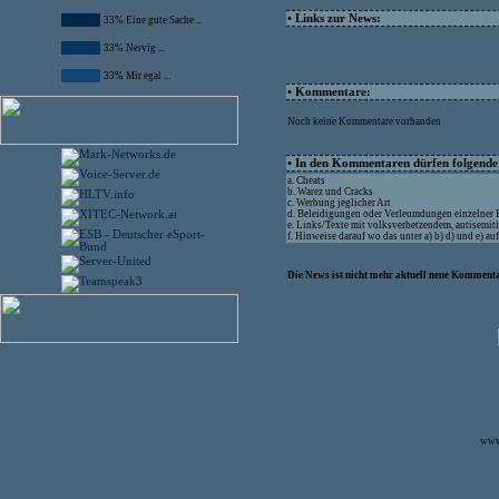
• Links zur News:
33% Eine gute Sache ...
33% Nervig ...
33% Mir egal ...
• Kommentare:
Noch keine Kommentare vorhanden
• In den Kommentaren dürfen folgende I
a. Cheats
b. Warez und Cracks
c. Werbung jeglicher Art
d. Beleidigungen oder Verleumdungen einzelner
e. Links/Texte mit volksverhetzendem, antisemit
f. Hinweise darauf wo das unter a) b) d) und e) a
Die News ist nicht mehr aktuell neue Kommenta
www.