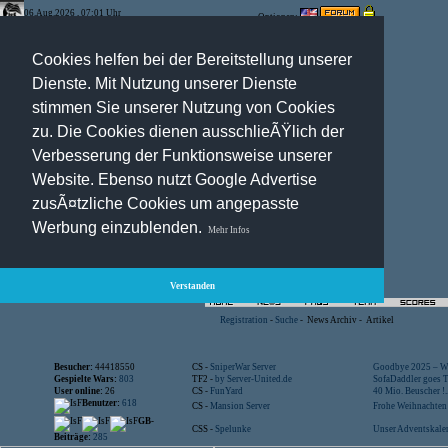
06.Aug.2026 , 07:01 Uhr
Optionen:
Cookies helfen bei der Bereitstellung unserer
Dienste. Mit Nutzung unserer Dienste
stimmen Sie unserer Nutzung von Cookies
zu. Die Cookies dienen ausschlieÃŸlich der
Verbesserung der Funktionsweise unserer
Website. Ebenso nutzt Google Advertise
zusÃ¤tzliche Cookies um angepasste
Werbung einzublenden.
Mehr Infos
Verstanden
Registration
-
Suche
-
News Archiv
-
Artikel
Besucher:
44418550
CS -
SniperWar Server
Goodbye 2025 – Wi
Gespielte Wars:
803
TF2 -
by Server-United.de
SofaDaddler goes T.
User online:
26
CS -
FunYard
40 Mio. Beuscher !..
Benutzer:
618
CS -
Mansion Server
Frohe Weihnachten!
GB-
CSS -
Spelunke
Unser Adventskalen
Beiträge:
285