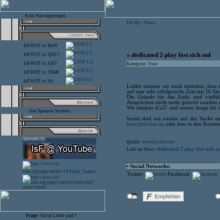
Kein War eingetragen
IsF-Hp
News
>
2:1
IsF.WOT
vs.
HoW
2:1
» dedicated 2 play löst sich auf
IsF.WOT
vs.
QSF-7
1:2
IsF.WOT
vs.
ANV
Kategorie:
Team
0:2
IsF.WOT
vs.
OFaH
0:2
IsF.WOT
vs.
SA
Leider müssen wir euch mitteilen, dass 
auf eine sehr erfolgreiche Zeit mit 16 
Die Gründe für das Ende sind vielfält
Ansprüchen nicht mehr gerecht wurden u
Wir danken sCuT- und seinen Jungs für d
- Zur Sponsor Section -
Somit sind wir wieder auf der Suche na
oder hier in den Komme
kenny@isf-clan.org
Quelle:
www.isf-clan.com
dedicated 2 play löst sich a
Link zur News:
• Social Networks:
Twitter:
Facebook:
Frage:
Social Links sind ?