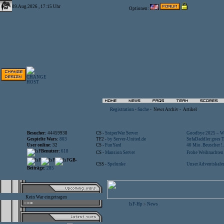
09.Aug.2026 , 17:15 Uhr
Optionen:
Registration
-
Suche
-
News Archiv
-
Artikel
Besucher:
44459938
CS -
SniperWar Server
Goodbye 2025 – Wi
Gespielte Wars:
803
TF2 -
by Server-United.de
SofaDaddler goes T.
User online:
32
CS -
FunYard
40 Mio. Beuscher !..
Benutzer:
618
CS -
Mansion Server
Frohe Weihnachten!
GB-
CSS -
Spelunke
Unser Adventskalen
Beiträge:
285
Kein War eingetragen
IsF-Hp
News
>