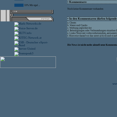
• Kommentare:
33% Mir egal ...
Noch keine Kommentare vorhanden
• In den Kommentaren dürfen folgende I
a. Cheats
b. Warez und Cracks
c. Werbung jeglicher Art
d. Beleidigungen oder Verleumdungen einzelner
e. Links/Texte mit volksverhetzendem, antisemit
f. Hinweise darauf wo das unter a) b) d) und e) a
Die News ist nicht mehr aktuell neue Kommenta
www.