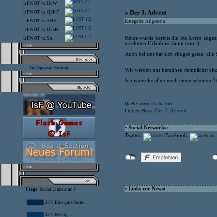
2:1
IsF.WOT
vs.
HoW
2:1
» Der 3. Advent
IsF.WOT
vs.
QSF-7
1:2
IsF.WOT
vs.
ANV
Kategorie:
Allgemein
0:2
IsF.WOT
vs.
OFaH
0:2
Heute wurde bereits die 3te Kerze angezü
IsF.WOT
vs.
SA
ersehnten Urlaub ist damit rum :)
Auch bei uns hat sich einiges getan, all
- Zur Sponsor Section -
Wir werden uns bemühen demnächst einz
Ich wünsche allen noch einen schönen 3t
Quelle:
www.isf-clan.com
Der 3. Advent
Link zur News:
• Social Networks:
Twitter:
Facebook:
• Links zur News:
Frage:
Social Links sind ?
33% Eine gute Sache ...
33% Nervig ...