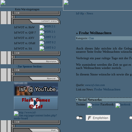
Kein War eingetragen
IsF-Hp
News
>
2:1
IsF.WOT
vs.
HoW
2:1
» Frohe Weihnachten
IsF.WOT
vs.
QSF-7
1:2
IsF.WOT
vs.
ANV
Kategorie:
Clan
0:2
IsF.WOT
vs.
OFaH
0:2
Auch dieses Jahr möchte ich die Gel
IsF.WOT
vs.
SA
unserer Seite frohe Weihnachten wünsch
Verbringt ein paar ruhige Tage mit der F
Wir zumindest werden die Zeit so gut es
- Zur Sponsor Section -
nach Weihnachten wieder zurück.
In diesem Sinne wünsche ich sowie die ge
Quelle:
www.isf-clan.com
Frohe Weihnachten
Link zur News:
• Social Networks:
Twitter:
Facebook: