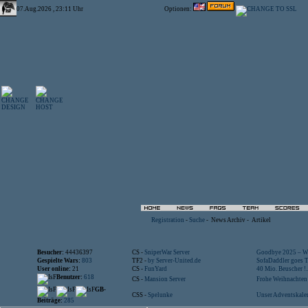
07.Aug.2026 , 23:11 Uhr
Optionen:
Registration
-
Suche
-
News Archiv
-
Artikel
Besucher:
44436397
CS -
SniperWar Server
Goodbye 2025 – Wi
Gespielte Wars:
803
TF2 -
by Server-United.de
SofaDaddler goes T.
User online:
21
CS -
FunYard
40 Mio. Beuscher !..
Benutzer:
618
CS -
Mansion Server
Frohe Weihnachten!
GB-
CSS -
Spelunke
Unser Adventskalen
Beiträge:
285