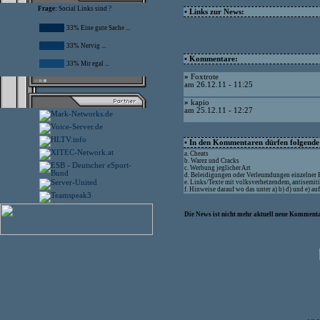
Frage:
Social Links sind ?
• Links zur News:
33% Eine gute Sache ...
33% Nervig ...
• Kommentare:
33% Mir egal ...
»
Foxtrote
am 26.12.11 - 11:25
»
kapio
am 25.12.11 - 12:27
• In den Kommentaren dürfen folgende I
a. Cheats
b. Warez und Cracks
c. Werbung jeglicher Art
d. Beleidigungen oder Verleumdungen einzelner
e. Links/Texte mit volksverhetzendem, antisemit
f. Hinweise darauf wo das unter a) b) d) und e) a
Die News ist nicht mehr aktuell neue Kommenta