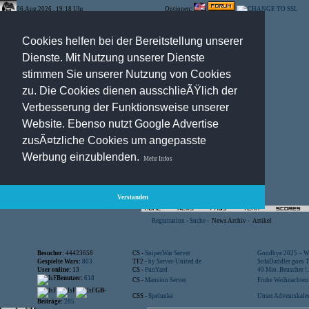
06.Aug.2026 , 19:18 Uhr
Optionen:
Cookies helfen bei der Bereitstellung unserer
Dienste. Mit Nutzung unserer Dienste
stimmen Sie unserer Nutzung von Cookies
zu. Die Cookies dienen ausschlieÃŸlich der
Verbesserung der Funktionsweise unserer
Website. Ebenso nutzt Google Advertise
zusÃ¤tzliche Cookies um angepasste
Werbung einzublenden.
Mehr Infos
Verstanden
Registration
-
Suche
-
News Archiv
-
Artikel
Besucher:
44423658
CS -
SniperWar Server
Goodbye 2025 – Wi
Gespielte Wars:
803
TF2 -
by Server-United.de
SofaDaddler goes T.
User online:
13
CS -
FunYard
40 Mio. Beuscher !..
Benutzer:
618
CS -
Mansion Server
Frohe Weihnachten!
GB-
CSS -
Spelunke
Unser Adventskalen
Beiträge:
285