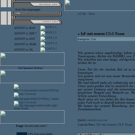
Kein War eingetragen
IsF-Hp
News
>
2:1
IsF.WOT
vs.
HoW
2:1
» IsF mit neuem CS:S Team
IsF.WOT
vs.
QSF-7
1:2
IsF.WOT
vs.
ANV
Kategorie:
Clan
0:2
IsF.WOT
vs.
OFaH
0:2
IsF.WOT
vs.
SA
Wie gestern schon angekündigt, haben
Teamcaptain, dürfen wir BAMBO, exe, F
Wir erhoffen uns eine lange, erfolgreic
erfahrt ihr es:
- Zur Sponsor Section -
Unser Ziel für die nächste Zeit ist es
hinzulegen.
Seit gestern sind wir nun neuer Bestandt
integrieren.
Wir sind aktuell mehr als vollständig mit
Unser ganz großes Ziel ist natürlich di
gut unsere Leistung und die notwendig
möglichen Respekt und Bedacht an. Wir
Schritt unserer Entwicklung.
Auch wenn wir uns dabei die Zeit lassen 
jeden Fall noch in Angriff nehmen müsse
Wir hatten bei unserer Bewerbung den 
Zusammenarbeit.
Quelle:
www.isf-clan.com
IsF mit neuem CS:S Team
Link zur News:
Frage:
Social Links sind ?
33% Eine gute Sache ...