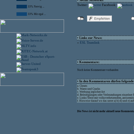
• Social Networks:
Twitter:
Facebook:
33% Nervig ...
33% Mir egal ...
• Links zur News:
»
ESL Teamlink
• Kommentare:
Noch keine Kommentare vorhanden
• In den Kommentaren dürfen folgende I
a. Cheats
b. Warez und Cracks
c. Werbung jeglicher Art
d. Beleidigungen oder Verleumdungen einzelner
e. Links/Texte mit volksverhetzendem, antisemit
f. Hinweise darauf wo das unter a) b) d) und e) a
Die News ist nicht mehr aktuell neue Kommenta