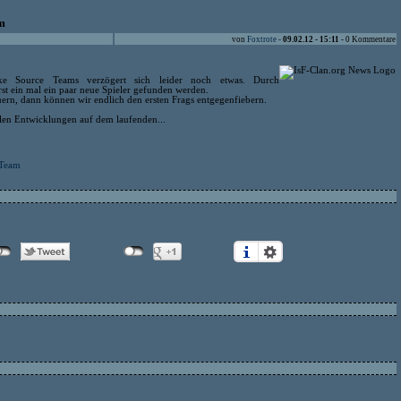
m
von
Foxtrote
-
09.02.12 - 15:11
- 0 Kommentare
ike Source Teams verzögert sich leider noch etwas. Durch
t ein mal ein paar neue Spieler gefunden werden.
ern, dann können wir endlich den ersten Frags entgegenfiebern.
llen Entwicklungen auf dem laufenden...
 Team