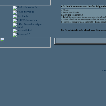
• In den Kommentaren dürfen folgende I
a. Cheats
b. Warez und Cracks
c. Werbung jeglicher Art
d. Beleidigungen oder Verleumdungen einzelner
e. Links/Texte mit volksverhetzendem, antisemit
f. Hinweise darauf wo das unter a) b) d) und e) a
Die News ist nicht mehr aktuell neue Kommenta
www.