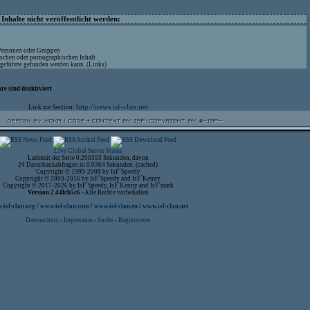
nhalte nicht veröffentlicht werden:
 Personen oder Gruppen
ischen oder pornographischen Inhalt
ufgeführte gefunden werden kann. (Links)
re sind deaktiviert
http://news.isf-clan.net
Link zur Section:
Live Global Server Status
Ladezeit der Seite 0.200353 Sekunden, davon
24 Datenbankabfragen in 0.0364 Sekunden. (cached)
Copyright © 1999-2008 by IsF`Speedy
Copyright © 2009-2016 by IsF`Speedy and IsF`Kenny
Copyright © 2017-2026 by IsF`Speedy, IsF`Kenny and IsF`mark
Version 2.44fcb5c6
- Alle Rechte vorbehalten
isf-clan.org
/
www.isf-clan.com
/
www.isf-clan.eu
/
www.isf-clan.net
Datenschutz
-
Impressum
-
Suche
-
Registrieren