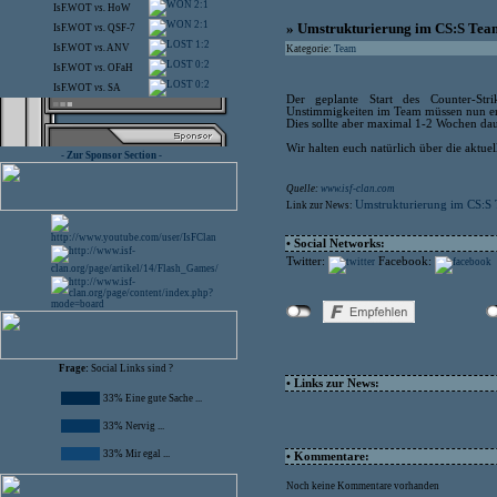
2:1
IsF.WOT
vs.
HoW
2:1
» Umstrukturierung im CS:S Tea
IsF.WOT
vs.
QSF-7
1:2
IsF.WOT
vs.
ANV
Kategorie:
Team
0:2
IsF.WOT
vs.
OFaH
0:2
IsF.WOT
vs.
SA
Der geplante Start des Counter-Str
Unstimmigkeiten im Team müssen nun ers
Dies sollte aber maximal 1-2 Wochen dau
Wir halten euch natürlich über die aktue
- Zur Sponsor Section -
Quelle:
www.isf-clan.com
Umstrukturierung im CS:S
Link zur News:
• Social Networks:
Twitter:
Facebook:
Frage:
Social Links sind ?
• Links zur News:
33% Eine gute Sache ...
33% Nervig ...
33% Mir egal ...
• Kommentare:
Noch keine Kommentare vorhanden