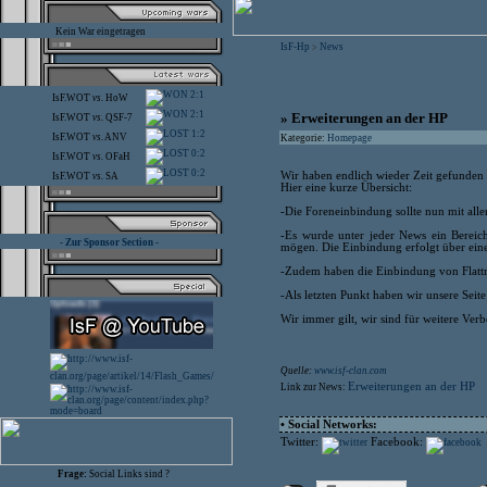
Kein War eingetragen
IsF-Hp
News
>
2:1
IsF.WOT
vs.
HoW
2:1
» Erweiterungen an der HP
IsF.WOT
vs.
QSF-7
1:2
IsF.WOT
vs.
ANV
Kategorie:
Homepage
0:2
IsF.WOT
vs.
OFaH
0:2
Wir haben endlich wieder Zeit gefunden
IsF.WOT
vs.
SA
Hier eine kurze Übersicht:
-Die Foreneinbindung sollte nun mit alle
-Es wurde unter jeder News ein Bereic
- Zur Sponsor Section -
mögen. Die Einbindung erfolgt über eine
-Zudem haben die Einbindung von Flattr a
-Als letzten Punkt haben wir unsere Seit
Wir immer gilt, wir sind für weitere Ver
Quelle:
www.isf-clan.com
Erweiterungen an der HP
Link zur News:
• Social Networks:
Twitter:
Facebook:
Frage:
Social Links sind ?