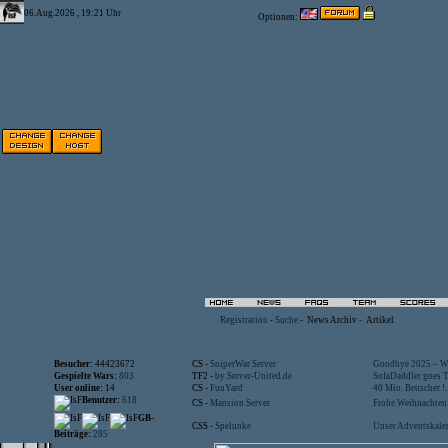
06.Aug.2026 , 19:21 Uhr
Optionen:
Registration
-
Suche
-
News Archiv
-
Artikel
Besucher:
44423672
CS -
SniperWar Server
Goodbye 2025 – Wi
Gespielte Wars:
803
TF2 -
by Server-United.de
SofaDaddler goes T.
User online:
14
CS -
FunYard
40 Mio. Beuscher !..
Benutzer:
618
CS -
Mansion Server
Frohe Weihnachten!
GB-
CSS -
Spelunke
Unser Adventskalen
Beiträge:
285