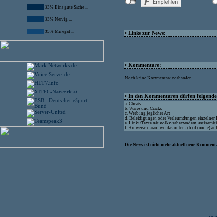
33% Eine gute Sache ...
33% Nervig ...
33% Mir egal ...
• Links zur News:
• Kommentare:
Noch keine Kommentare vorhanden
• In den Kommentaren dürfen folgende I
a. Cheats
b. Warez und Cracks
c. Werbung jeglicher Art
d. Beleidigungen oder Verleumdungen einzelner
e. Links/Texte mit volksverhetzendem, antisemit
f. Hinweise darauf wo das unter a) b) d) und e) a
Die News ist nicht mehr aktuell neue Kommenta