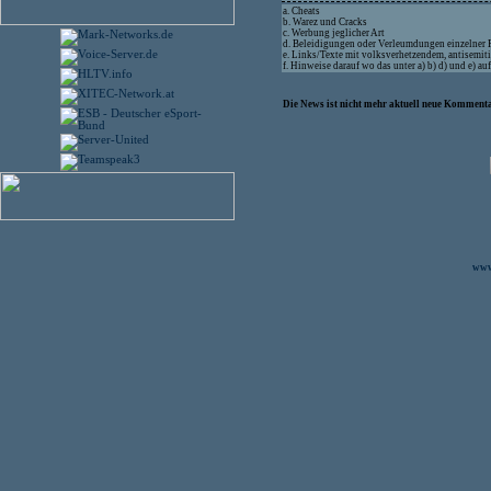
a. Cheats
b. Warez und Cracks
c. Werbung jeglicher Art
d. Beleidigungen oder Verleumdungen einzelner
e. Links/Texte mit volksverhetzendem, antisemit
f. Hinweise darauf wo das unter a) b) d) und e) a
Die News ist nicht mehr aktuell neue Kommenta
www.