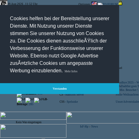
09.Aug.2026 , 11:52 Uhr
Optionen:
Cookies helfen bei der Bereitstellung unserer
Dienste. Mit Nutzung unserer Dienste
stimmen Sie unserer Nutzung von Cookies
zu. Die Cookies dienen ausschlieÃŸlich der
Verbesserung der Funktionsweise unserer
Website. Ebenso nutzt Google Advertise
zusÃ¤tzliche Cookies um angepasste
Registration
-
Suche
-
News Archiv
-
Artikel
Werbung einzublenden.
Mehr Infos
Besucher:
44457154
CS -
SniperWar Server
Goodbye 2025 – Wi
Gespielte Wars:
803
TF2 -
by Server-United.de
SofaDaddler goes T.
Verstanden
User online:
24
CS -
FunYard
40 Mio. Beuscher !..
Benutzer:
618
CS -
Mansion Server
Frohe Weihnachten!
GB-
CSS -
Spelunke
Unser Adventskalen
Beiträge:
285
Kein War eingetragen
IsF-Hp
News
>