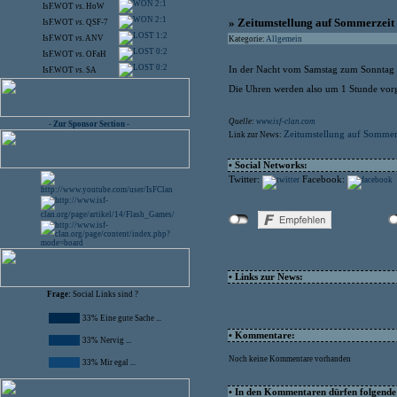
2:1
IsF.WOT
vs.
HoW
2:1
» Zeitumstellung auf Sommerzeit
IsF.WOT
vs.
QSF-7
1:2
IsF.WOT
vs.
ANV
Kategorie:
Allgemein
0:2
IsF.WOT
vs.
OFaH
0:2
In der Nacht vom Samstag zum Sonntag w
IsF.WOT
vs.
SA
Die Uhren werden also um 1 Stunde vorges
Quelle:
www.isf-clan.com
- Zur Sponsor Section -
Zeitumstellung auf Sommer
Link zur News:
• Social Networks:
Twitter:
Facebook:
• Links zur News:
Frage:
Social Links sind ?
33% Eine gute Sache ...
• Kommentare:
33% Nervig ...
Noch keine Kommentare vorhanden
33% Mir egal ...
• In den Kommentaren dürfen folgende I