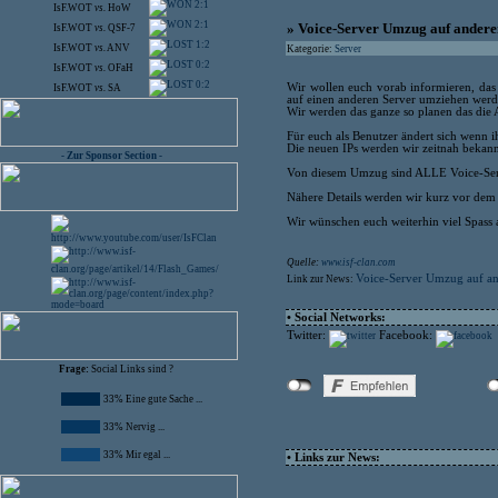
2:1
IsF.WOT
vs.
HoW
2:1
» Voice-Server Umzug auf andere
IsF.WOT
vs.
QSF-7
1:2
IsF.WOT
vs.
ANV
Kategorie:
Server
0:2
IsF.WOT
vs.
OFaH
0:2
Wir wollen euch vorab informieren, das 
IsF.WOT
vs.
SA
auf einen anderen Server umziehen werd
Wir werden das ganze so planen das die Au
Für euch als Benutzer ändert sich wenn i
Die neuen IPs werden wir zeitnah bekan
- Zur Sponsor Section -
Von diesem Umzug sind ALLE Voice-Ser
Nähere Details werden wir kurz vor de
Wir wünschen euch weiterhin viel Spass 
Quelle:
www.isf-clan.com
Voice-Server Umzug auf an
Link zur News:
• Social Networks:
Twitter:
Facebook:
Frage:
Social Links sind ?
33% Eine gute Sache ...
33% Nervig ...
33% Mir egal ...
• Links zur News: