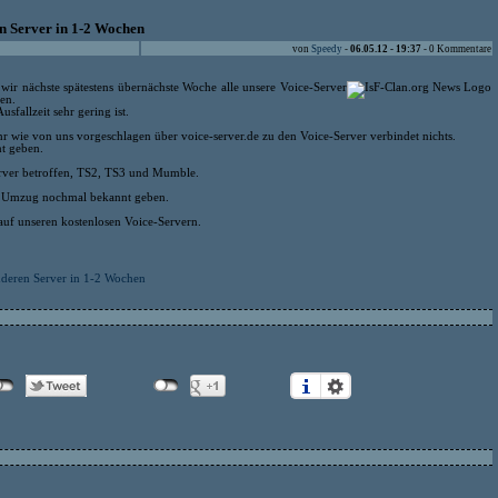
n Server in 1-2 Wochen
von
Speedy
-
06.05.12 - 19:37
- 0 Kommentare
wir nächste spätestens übernächste Woche alle unsere Voice-Server
en.
sfallzeit sehr gering ist.
hr wie von uns vorgeschlagen über voice-server.de zu den Voice-Server verbindet nichts.
nt geben.
ver betroffen, TS2, TS3 und Mumble.
m Umzug nochmal bekannt geben.
auf unseren kostenlosen Voice-Servern.
deren Server in 1-2 Wochen