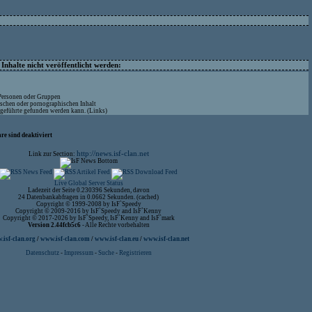
nhalte nicht veröffentlicht werden:
 Personen oder Gruppen
ischen oder pornographischen Inhalt
ufgeführte gefunden werden kann. (Links)
re sind deaktiviert
http://news.isf-clan.net
Link zur Section:
Live Global Server Status
Ladezeit der Seite 0.230396 Sekunden, davon
24 Datenbankabfragen in 0.0662 Sekunden. (cached)
Copyright © 1999-2008 by IsF`Speedy
Copyright © 2009-2016 by IsF`Speedy and IsF`Kenny
Copyright © 2017-2026 by IsF`Speedy, IsF`Kenny and IsF`mark
Version 2.44fcb5c6
- Alle Rechte vorbehalten
isf-clan.org
/
www.isf-clan.com
/
www.isf-clan.eu
/
www.isf-clan.net
Datenschutz
-
Impressum
-
Suche
-
Registrieren