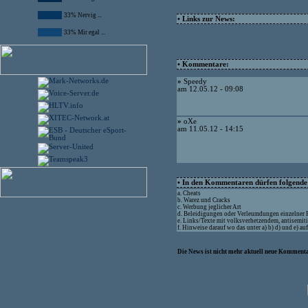
33% Nervig ...
• Links zur News:
33% Mir egal ...
• Kommentare:
»
Speedy
am 12.05.12 - 09:08
»
oXe
am 11.05.12 - 14:15
• In den Kommentaren dürfen folgende I
a. Cheats
b. Warez und Cracks
c. Werbung jeglicher Art
d. Beleidigungen oder Verleumdungen einzelner
e. Links/Texte mit volksverhetzendem, antisemit
f. Hinweise darauf wo das unter a) b) d) und e) a
Die News ist nicht mehr aktuell neue Kommenta