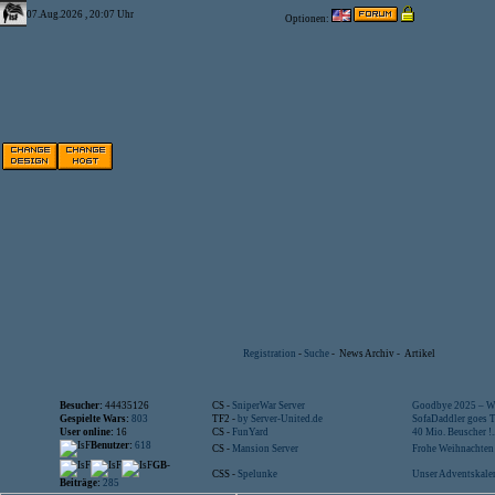
07.Aug.2026 , 20:07 Uhr
Optionen:
Registration
-
Suche
-
News Archiv
-
Artikel
Besucher:
44435126
CS -
SniperWar Server
Goodbye 2025 – Wi
Gespielte Wars:
803
TF2 -
by Server-United.de
SofaDaddler goes T.
User online:
16
CS -
FunYard
40 Mio. Beuscher !..
Benutzer:
618
CS -
Mansion Server
Frohe Weihnachten!
GB-
CSS -
Spelunke
Unser Adventskalen
Beiträge:
285