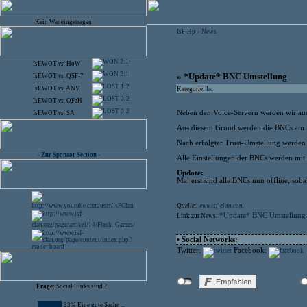
Kein War eingetragen
IsF-Hp
News
>
2:1
IsF.WOT
vs.
HoW
2:1
» *Update* BNC Umstellung
IsF.WOT
vs.
QSF-7
1:2
IsF.WOT
vs.
ANV
Kategorie:
Irc
0:2
IsF.WOT
vs.
OFaH
0:2
Neben den Voice-Servern werden wir auc
IsF.WOT
vs.
SA
Aus diesem Grund werden die BNCs am S
Nach erfolgter Trust-Umstellung werden
- Zur Sponsor Section -
Alle Einstellungen der BNCs werden mi
Update:
Mal erst sind alle BNCs nun offline, soba
Quelle:
www.isf-clan.com
*Update* BNC Umstellung
Link zur News:
• Social Networks:
Twitter:
Facebook:
Frage:
Social Links sind ?
33% Eine gute Sache ...