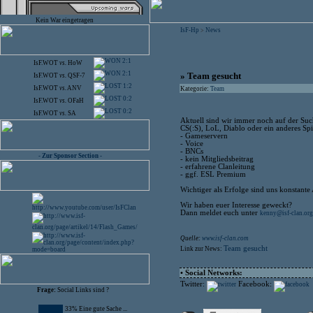
Kein War eingetragen
IsF-Hp
News
>
2:1
IsF.WOT
vs.
HoW
2:1
» Team gesucht
IsF.WOT
vs.
QSF-7
1:2
IsF.WOT
vs.
ANV
Kategorie:
Team
0:2
IsF.WOT
vs.
OFaH
0:2
IsF.WOT
vs.
SA
Aktuell sind wir immer noch auf der Su
CS(:S), LoL, Diablo oder ein anderes Spi
- Gameservern
- Voice
- BNCs
- Zur Sponsor Section -
- kein Mitgliedsbeitrag
- erfahrene Clanleitung
- ggf. ESL Premium
Wichtiger als Erfolge sind uns konstante 
Wir haben euer Interesse geweckt?
Dann meldet euch unter
kenny@isf-clan.org
Quelle:
www.isf-clan.com
Team gesucht
Link zur News:
• Social Networks:
Twitter:
Facebook:
Frage:
Social Links sind ?
33% Eine gute Sache ...