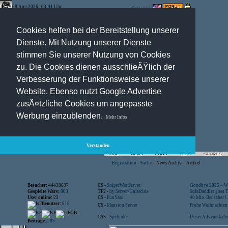
08.Aug.2026 , 03:41 Uhr
Optionen:
Cookies helfen bei der Bereitstellung unserer
Dienste. Mit Nutzung unserer Dienste
stimmen Sie unserer Nutzung von Cookies
zu. Die Cookies dienen ausschlieÃŸlich der
Verbesserung der Funktionsweise unserer
Website. Ebenso nutzt Google Advertise
zusÃ¤tzliche Cookies um angepasste
Werbung einzublenden.
Mehr Infos
Verstanden
Registration
-
Suche
-
News Archiv
-
Artikel
Besucher:
44438637
CS -
SniperWar Server
Goodbye 2025 – Wi
Gespielte Wars:
803
TF2 -
by Server-United.de
SofaDaddler goes T.
User online:
23
CS -
FunYard
40 Mio. Beuscher !..
Benutzer:
618
CS -
Mansion Server
Frohe Weihnachten!
GB-
CSS -
Spelunke
Unser Adventskalen
Beiträge:
285