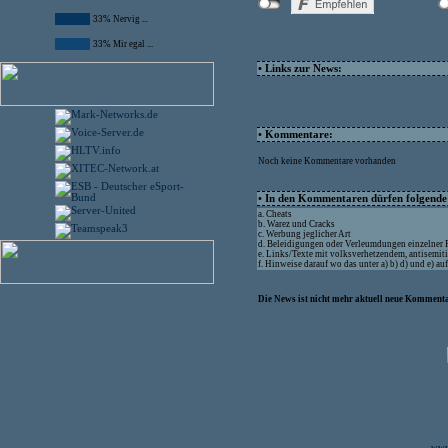
33% Nervig ...
33% Mir egal ...
• Links zur News:
• Kommentare:
Noch keine Kommentare vorhanden
• In den Kommentaren dürfen folgende I
a. Cheats
b. Warez und Cracks
c. Werbung jeglicher Art
d. Beleidigungen oder Verleumdungen einzelner
e. Links/Texte mit volksverhetzendem, antisemit
f. Hinweise darauf wo das unter a) b) d) und e) a
Die News ist nicht mehr aktuell neue Kommenta