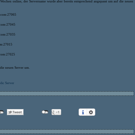
3 Wochen online, der Servername wurde aber bereits entsprechend angepasst um auf die neuen
n.com:27065
.com:27045
.com:27035
om:27015
.com:27025
 die neuen Server um.
blic Server