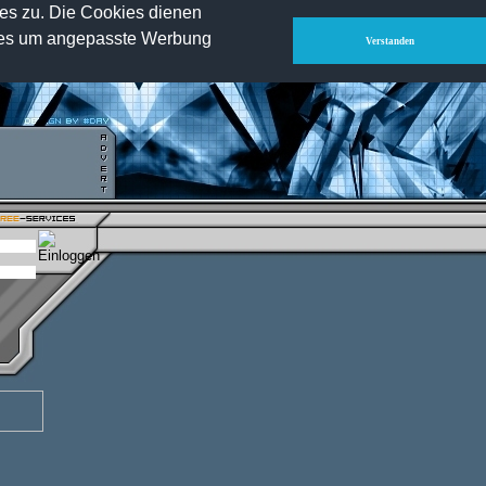
ies zu. Die Cookies dienen
IsF-Clan.com
-
HLTV.info
-
Voice-Server.de
-
Impressum
-
kies um angepasste Werbung
Verstanden