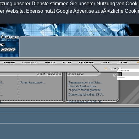
 Nutzung unserer Dienste stimmen Sie unserer Nutzung von Cook
rer Website. Ebenso nutzt Google Advertise zusÃ¤tzliche Coo
l...
Forum kann zurzeit...
Zusammenarbeit und Seite...
..
Der erste April und das ...
.
*Update* Wartungsarbeite...
...
Donnerstag Abend um 19 U...
...
Heute Abend um 19 Uhr: D...