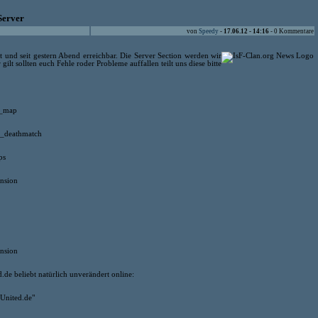
 Server
von
Speedy
-
17.06.12 - 14:16
- 0 Kommentare
t und seit gestern Abend erreichbar. Die Server Section werden wir
lt sollten euch Fehle roder Probleme auffallen teilt uns diese bitte
p_map
cs_deathmatch
ps
nsion
nsion
de beliebt natürlich unverändert online:
-United.de"