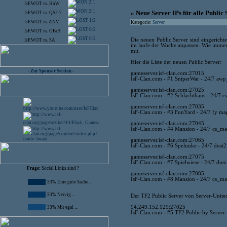
2:1
IsF.WOT
vs.
HoW
2:1
» Neue Server IPs für alle Public
IsF.WOT
vs.
QSF-7
1:2
IsF.WOT
vs.
ANV
Kategorie:
Server
0:2
IsF.WOT
vs.
OFaH
0:2
Die neuen Public Server sind eingerichte
IsF.WOT
vs.
SA
im laufe der Woche anpassen. Wie immer gi
mit.
Hier die Liste der neuen Public Server:
- Zur Sponsor Section -
gameserver.isf-clan.com:27015
IsF-Clan.com - #1 SniperWar - 24/7 aw
gameserver.isf-clan.com:27025
IsF-Clan.com - #2 Schlachthaus - 24/7 
gameserver.isf-clan.com:27035
IsF-Clan.com - #3 FunYard - 24/7 fy ma
gameserver.isf-clan.com:27045
IsF-Clan.com - #4 Mansion - 24/7 cs_ma
gameserver.isf-clan.com:27065
IsF-Clan.com - #6 Spelunke - 24/7 dust2
gameserver.isf-clan.com:27075
IsF-Clan.com - #7 Spielwiese - 24/7 dust
Frage:
Social Links sind ?
gameserver.isf-clan.com:27085
IsF-Clan.com - #8 Mansion - 24/7 cs_ma
33% Eine gute Sache ...
33% Nervig ...
Der TF2 Public Server von Server-United.
94.249.152.129:27025
33% Mir egal ...
IsF-Clan.com - #5 TF2 Public by Server