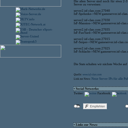
Die alten Server sind noch für etwa 2-
Server zu verweisen:
server2.isf-clan.com:27040
IsF-Spelunke->NEW:gameserver.isf-cla
server2.isf-clan.com:27030
IsF-Mansion->NEW:gameserver.isf-clan
server2.isf-clan.com:27035
IsF-FunYard->NEW:gameserver.isf-clan
server2.isf-clan.com:27015
IsF-Sniper->NEW:gameserver.isf-clan.c
server2.isf-clan.com:27025
IsF-Schlacht->NEW:gameserver.isf-clan
Die Stats schalten wir nächste Woche auf
Quelle:
www.isf-clan.com
Neue Server IPs für alle Pu
Link zur News:
• Social Networks:
Twitter:
Facebook:
• Links zur News: