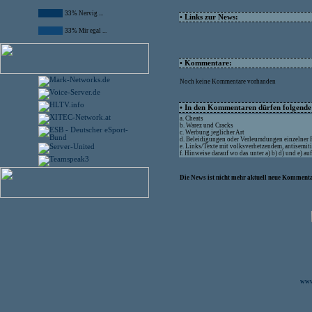
33% Nervig ...
• Links zur News:
33% Mir egal ...
• Kommentare:
Noch keine Kommentare vorhanden
• In den Kommentaren dürfen folgende I
a. Cheats
b. Warez und Cracks
c. Werbung jeglicher Art
d. Beleidigungen oder Verleumdungen einzelner
e. Links/Texte mit volksverhetzendem, antisemit
f. Hinweise darauf wo das unter a) b) d) und e) a
Die News ist nicht mehr aktuell neue Kommenta
www.