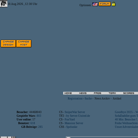
10.Aug.2026 , 12:30 Uhr
Optionen:
Registration
-
Suche
-
News Archiv
-
Artikel
Besucher:
44468043
CS -
SniperWar Server
Goodbye 2025 – Wi
Gespielte Wars:
803
TF2 -
by Server-United.de
SofaDaddler goes T.
User online:
17
CS -
FunYard
40 Mio. Beuscher !..
Benutzer:
618
CS -
Mansion Server
Frohe Weihnachten!
GB-Beiträge:
285
CSS -
Spelunke
Unser Adventskalen