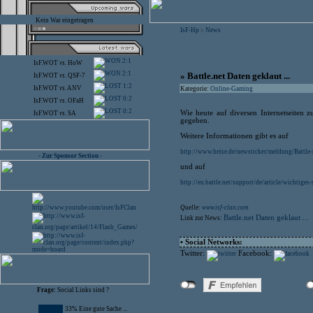
Kein War eingetragen
IsF-Hp
News
>
2:1
IsF.WOT
vs.
HoW
2:1
» Battle.net Daten geklaut ...
IsF.WOT
vs.
QSF-7
1:2
IsF.WOT
vs.
ANV
Kategorie:
Online-Gaming
0:2
IsF.WOT
vs.
OFaH
0:2
Wie heute auf diversen Internetseiten zu
IsF.WOT
vs.
SA
gegeben.
Weitere Informationen gibt es auf
http://www.heise.de/newsticker/meldung/Battle
- Zur Sponsor Section -
und auf
http://eu.battle.net/support/de/article/wichtiges
Quelle:
www.isf-clan.com
Battle.net Daten geklaut ...
Link zur News:
• Social Networks:
Twitter:
Facebook:
Frage:
Social Links sind ?
33% Eine gute Sache ...