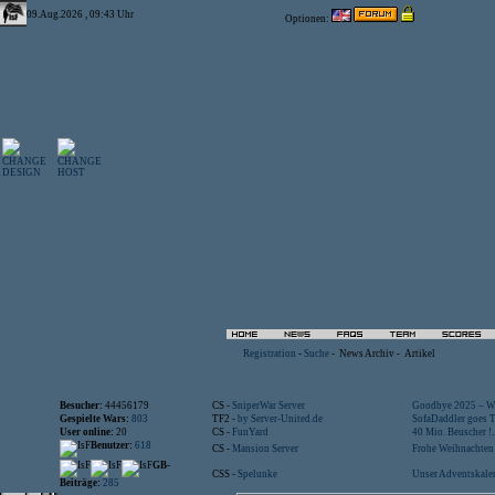
09.Aug.2026 , 09:43 Uhr
Optionen:
Registration
-
Suche
-
News Archiv
-
Artikel
Besucher:
44456179
CS -
SniperWar Server
Goodbye 2025 – Wi
Gespielte Wars:
803
TF2 -
by Server-United.de
SofaDaddler goes T.
User online:
20
CS -
FunYard
40 Mio. Beuscher !..
Benutzer:
618
CS -
Mansion Server
Frohe Weihnachten!
GB-
CSS -
Spelunke
Unser Adventskalen
Beiträge:
285