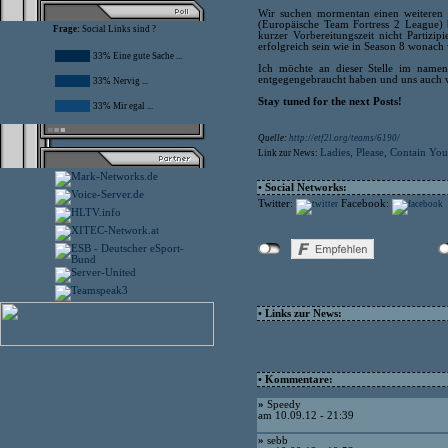
Wir suchen mormentan einen weiteren
(Europäische Team Fortress 2 League) 
Frage:
Social Links sind ?
kurzer Vorbereitungszeit nicht Partiz
erfolgreich sein wie in Season 8 wonach 
33% Eine gute Sache ...
Ich möchte an dieser Stelle im namen
entgegengebraucht haben und uns auch w
33% Nervig ...
Stay tuned for the next Posts!
33% Mir egal ...
Quelle:
http://etf2l.org/teams/6190/
Ladies, Please, Contain Yo
Link zur News:
• Social Networks:
Twitter:
Facebook:
• Links zur News:
• Kommentare:
»
Speedy
am 10.09.12 - 21:39
»
sebb