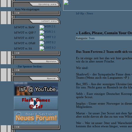
Kein War eingetragen
IsF-Hp
News
>
2:1
IsF.WOT
vs.
HoW
2:1
» Ladies, Please, Contain Your O
IsF.WOT
vs.
QSF-7
1:2
IsF.WOT
vs.
ANV
Kategorie:
Team
0:2
IsF.WOT
vs.
OFaH
0:2
IsF.WOT
vs.
SA
Das Team Fortress 2 Team stellt sich vo
Es ist einige zeit her das wir hier gesc
wir da in alter neuer Frische.
- Zur Sponsor Section -
Wir sind:
ShadowG - der Sympatische Finne dem wi
Teams (Wenn auch ein Langsames =P )
Bot_985 - Aus der sonnigen Ukraine (eng
für uns. Nicht ganz so Russisch ist die k
Sebb - Euer einziger Deutscher Korresp
spiele Scout.
Implus - Unser erster Norweger in dies
Mitgliedern.
Martar - Ist unser 2ter Scout mit dem Spi
aber nicht davon ab das zu tun was Wikin
Wer - Wer ist unser 3tter und Warscheinl
kennen ihn schon etwas länger, wenn a