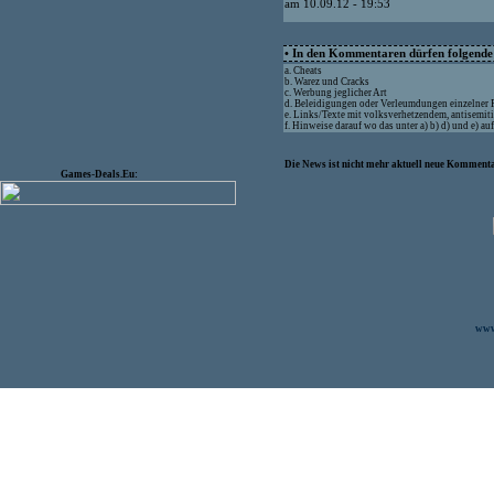
am 10.09.12 - 19:53
• In den Kommentaren dürfen folgende I
a. Cheats
b. Warez und Cracks
c. Werbung jeglicher Art
d. Beleidigungen oder Verleumdungen einzelner
e. Links/Texte mit volksverhetzendem, antisemit
f. Hinweise darauf wo das unter a) b) d) und e) a
Die News ist nicht mehr aktuell neue Kommenta
Games-Deals.Eu:
www.