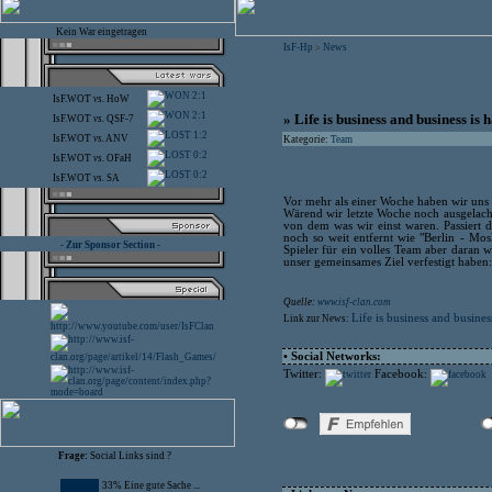
Kein War eingetragen
IsF-Hp
News
>
2:1
IsF.WOT
vs.
HoW
2:1
» Life is business and business is 
IsF.WOT
vs.
QSF-7
1:2
IsF.WOT
vs.
ANV
Kategorie:
Team
0:2
IsF.WOT
vs.
OFaH
0:2
IsF.WOT
vs.
SA
Vor mehr als einer Woche haben wir uns 
Wärend wir letzte Woche noch ausgelacht
von dem was wir einst waren. Passiert 
noch so weit entfernt wie "Berlin - Mos
- Zur Sponsor Section -
Spieler für ein volles Team aber daran 
unser gemeinsames Ziel verfestigt haben
Quelle:
www.isf-clan.com
Life is business and busines
Link zur News:
• Social Networks:
Twitter:
Facebook:
Frage:
Social Links sind ?
33% Eine gute Sache ...