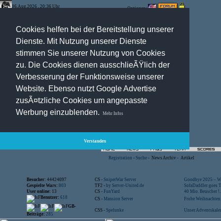
06.Aug.2026 , 20:36 Uhr
Optionen:
Cookies helfen bei der Bereitstellung unserer
Dienste. Mit Nutzung unserer Dienste
stimmen Sie unserer Nutzung von Cookies
zu. Die Cookies dienen ausschlieÃŸlich der
Verbesserung der Funktionsweise unserer
Website. Ebenso nutzt Google Advertise
zusÃ¤tzliche Cookies um angepasste
Werbung einzublenden.
Mehr Infos
Verstanden
Registration
-
Suche
-
News Archiv
-
Artikel
Besucher:
44424097
CS -
SniperWar Server
Goodbye 2025 – Wi
Gespielte Wars:
803
TF2 -
by Server-United.de
SofaDaddler goes T.
User online:
13
CS -
FunYard
40 Mio. Beuscher !..
Benutzer:
618
CS -
Mansion Server
Frohe Weihnachten!
GB-
CSS -
Spelunke
Unser Adventskalen
Beiträge:
285