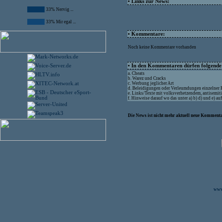
• Links zur News:
33% Nervig ...
33% Mir egal ...
• Kommentare:
Noch keine Kommentare vorhanden
• In den Kommentaren dürfen folgende I
a. Cheats
b. Warez und Cracks
c. Werbung jeglicher Art
d. Beleidigungen oder Verleumdungen einzelner
e. Links/Texte mit volksverhetzendem, antisemit
f. Hinweise darauf wo das unter a) b) d) und e) a
Die News ist nicht mehr aktuell neue Kommenta
www.