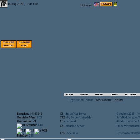
08.Aug.2026 , 10:31 Uhr
Optionen:
Registration
-
Suche
-
News Archiv
-
Artikel
Besucher:
44443542
CS -
SniperWar Server
Goodbye 2025 – Wi
Gespielte Wars:
803
TF2 -
by Server-United.de
SofaDaddler goes T.
User online:
29
CS -
FunYard
40 Mio. Beuscher !..
Benutzer:
618
CS -
Mansion Server
Frohe Weihnachten!
GB-
CSS -
Spelunke
Unser Adventskalen
Beiträge:
285