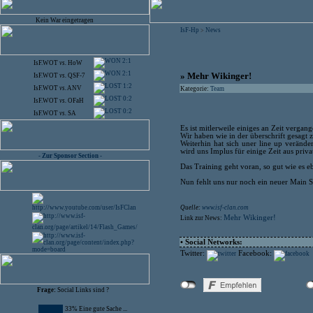
Kein War eingetragen
IsF-Hp
News
>
2:1
IsF.WOT
vs.
HoW
2:1
» Mehr Wikinger!
IsF.WOT
vs.
QSF-7
1:2
IsF.WOT
vs.
ANV
Kategorie:
Team
0:2
IsF.WOT
vs.
OFaH
0:2
IsF.WOT
vs.
SA
Es ist mitlerweile einiges an Zeit vergan
Wir haben wie in der überschrift gesagt
Weiterhin hat sich uner line up veränd
wird uns Implus für einige Zeit aus pri
- Zur Sponsor Section -
Das Training geht voran, so gut wie es
Nun fehlt uns nur noch ein neuer Main S
Quelle:
www.isf-clan.com
Mehr Wikinger!
Link zur News:
• Social Networks:
Twitter:
Facebook:
Frage:
Social Links sind ?
33% Eine gute Sache ...