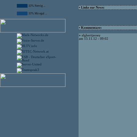
33% Nervig ...
• Links zur News:
33% Mir egal ...
• Kommentare:
»
sfghertijersey
am 15.11.12 - 09:02