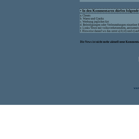
• In den Kommentaren dürfen folgende I
a. Cheats
b. Warez und Cracks
c. Werbung jeglicher Art
d. Beleidigungen oder Verleumdungen einzelner
e. Links/Texte mit volksverhetzendem, antisemit
f. Hinweise darauf wo das unter a) b) d) und e) a
Die News ist nicht mehr aktuell neue Kommenta
www.