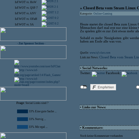
2:1
IsF.WOT
vs.
HoW
2:1
» Closed Beta vom Steam Linux C
IsF.WOT
vs.
QSF-7
1:2
IsF.WOT
vs.
ANV
Kategorie:
Online-Gaming
0:2
IsF.WOT
vs.
OFaH
0:2
Heute startet die closed Beta zum Linux 
IsF.WOT
vs.
SA
Mitmachen darf mal erst nur eine kleine 
Zu spielen gibt es zur Zeit etwas mehr al
Sobald es mehr Neuigkeiten gibt werde
haben am Ende alle was von.
- Zur Sponsor Section -
Quelle:
www.isf-clan.com
Closed Beta vom Steam Lin
Link zur News:
• Social Networks:
Twitter:
Facebook:
Frage:
Social Links sind ?
• Links zur News:
33% Eine gute Sache ...
33% Nervig ...
33% Mir egal ...
• Kommentare:
Noch keine Kommentare vorhanden