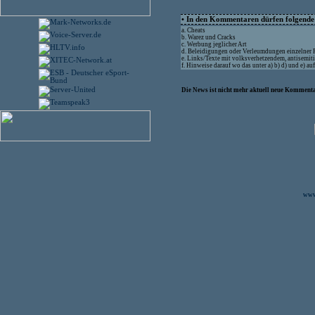
• In den Kommentaren dürfen folgende I
a. Cheats
b. Warez und Cracks
c. Werbung jeglicher Art
d. Beleidigungen oder Verleumdungen einzelner
e. Links/Texte mit volksverhetzendem, antisemit
f. Hinweise darauf wo das unter a) b) d) und e) a
Die News ist nicht mehr aktuell neue Kommenta
www.