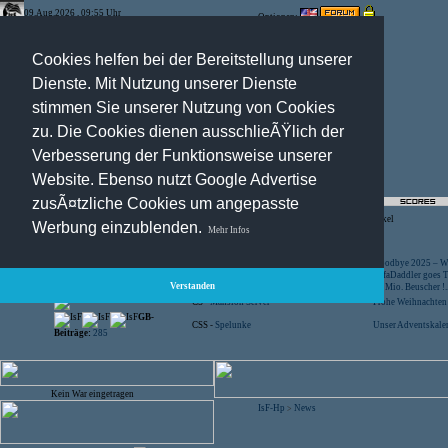
09.Aug.2026 , 09:55 Uhr
Optionen:
Cookies helfen bei der Bereitstellung unserer
Dienste. Mit Nutzung unserer Dienste
stimmen Sie unserer Nutzung von Cookies
zu. Die Cookies dienen ausschlieÃŸlich der
Verbesserung der Funktionsweise unserer
Website. Ebenso nutzt Google Advertise
zusÃ¤tzliche Cookies um angepasste
Registration
-
Suche
-
News Archiv
-
Artikel
Werbung einzublenden.
Mehr Infos
Besucher:
44456255
CS -
SniperWar Server
Goodbye 2025 – Wi
Gespielte Wars:
803
TF2 -
by Server-United.de
SofaDaddler goes T.
Verstanden
User online:
16
CS -
FunYard
40 Mio. Beuscher !..
Benutzer:
618
CS -
Mansion Server
Frohe Weihnachten!
GB-
CSS -
Spelunke
Unser Adventskalen
Beiträge:
285
Kein War eingetragen
IsF-Hp
News
>