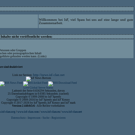
Willkommen bei IsF, viel Spass bei uns auf eine lange und gute
Zusammenarbeit.
nhalte nicht veröffentlicht werden:
 Personen oder Gruppen
ischen oder pornographischen Inhalt
ufgeführte gefunden werden kann. (Links)
re sind deaktiviert
http://news.isf-clan.net
Link zur Section:
Live Global Server Status
Ladezeit der Seite 0.656294 Sekunden, davon
25 Datenbankabfragen in 0.0385 Sekunden. (cached)
Copyright © 1999-2008 by IsF`Speedy
Copyright © 2009-2016 by IsF`Speedy and IsF`Kenny
Copyright © 2017-2026 by IsF`Speedy, IsF`Kenny and IsF`mark
Version 2.44fcb5c6
- Alle Rechte vorbehalten
isf-clan.org
/
www.isf-clan.com
/
www.isf-clan.eu
/
www.isf-clan.net
Datenschutz
-
Impressum
-
Suche
-
Registrieren