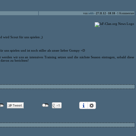
von
sebb
-
27.11.12 - 18:18
- 1 Kommentare
d wird Scout für uns spielen ;)
r uns spielen und ist noch stiller als unser lieber Gompy =D
) werden wir uns an intensives Training setzen und die nächste Season eintragen, sobald diese
h davon zu berichten!