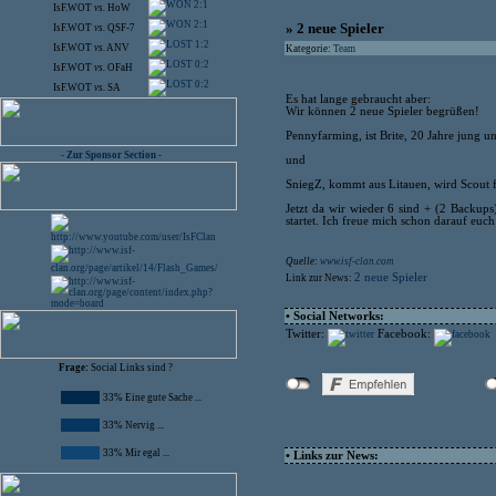
2:1
IsF.WOT
vs.
HoW
2:1
» 2 neue Spieler
IsF.WOT
vs.
QSF-7
1:2
IsF.WOT
vs.
ANV
Kategorie:
Team
0:2
IsF.WOT
vs.
OFaH
0:2
IsF.WOT
vs.
SA
Es hat lange gebraucht aber:
Wir können 2 neue Spieler begrüßen!
Pennyfarming, ist Brite, 20 Jahre jung un
- Zur Sponsor Section -
und
SniegZ, kommt aus Litauen, wird Scout fü
Jetzt da wir wieder 6 sind + (2 Backups
startet. Ich freue mich schon darauf euc
Quelle:
www.isf-clan.com
2 neue Spieler
Link zur News:
• Social Networks:
Twitter:
Facebook:
Frage:
Social Links sind ?
33% Eine gute Sache ...
33% Nervig ...
33% Mir egal ...
• Links zur News: