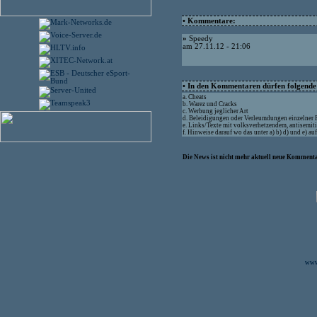
• Kommentare:
»
Speedy
am 27.11.12 - 21:06
• In den Kommentaren dürfen folgende I
a. Cheats
b. Warez und Cracks
c. Werbung jeglicher Art
d. Beleidigungen oder Verleumdungen einzelner
e. Links/Texte mit volksverhetzendem, antisemit
f. Hinweise darauf wo das unter a) b) d) und e) a
Die News ist nicht mehr aktuell neue Kommenta
www.