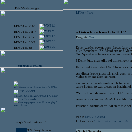
Kein War eingetragen
IsF-Hp
News
>
2:1
IsF.WOT
vs.
HoW
2:1
» Guten Rutsch ins Jahr 2013!
IsF.WOT
vs.
QSF-7
1:2
IsF.WOT
vs.
ANV
Kategorie:
Clan
0:2
IsF.WOT
vs.
OFaH
0:2
Es ist wieder soweit auch dieses Jahr
IsF.WOT
vs.
SA
allen Besuchern, EX-Membern und Membe
Viel Spass beim feiern wir sehen uns näch
! Denkt bitte dran Alkohol trinken geht
- Zur Sponsor Section -
Heute endet auch das 13te Jahr unter me
An dieser Stelle muss ich mich auch in
vieles nicht möglich gewesen.
Zudem möchte ich mich auch bei allen 
Jahre hatten, so war dieses im Nachhinein
Wir durften teile unseres alten TF2 Team
Auch wir haben uns für nächstes Jahr ei
Passende "Schlußworte" fallen mir leide
Quelle:
www.isf-clan.com
Guten Rutsch ins Jahr 2013
Link zur News:
Frage:
Social Links sind ?
33% Eine gute Sache ...
• Social Networks: