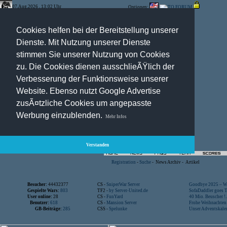
07.Aug.2026 , 13:02 Uhr
Optionen:
Cookies helfen bei der Bereitstellung unserer
Dienste. Mit Nutzung unserer Dienste
stimmen Sie unserer Nutzung von Cookies
zu. Die Cookies dienen ausschlieÃŸlich der
Verbesserung der Funktionsweise unserer
Website. Ebenso nutzt Google Advertise
zusÃ¤tzliche Cookies um angepasste
Werbung einzublenden.
Mehr Infos
Verstanden
Registration
-
Suche
-
News Archiv
-
Artikel
Besucher:
44432377
CS -
SniperWar Server
Goodbye 2025 – Wi
Gespielte Wars:
803
TF2 -
by Server-United.de
SofaDaddler goes T.
User online:
28
CS -
FunYard
40 Mio. Beuscher !..
Benutzer:
618
CS -
Mansion Server
Frohe Weihnachten!
GB-Beiträge:
285
CSS -
Spelunke
Unser Adventskalen