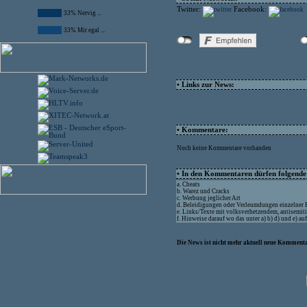
Twitter:
Facebook:
33% Nervig ...
33% Mir egal ...
• Links zur News:
• Kommentare:
Noch keine Kommentare vorhanden
• In den Kommentaren dürfen folgende I
a. Cheats
b. Warez und Cracks
c. Werbung jeglicher Art
d. Beleidigungen oder Verleumdungen einzelner
e. Links/Texte mit volksverhetzendem, antisemit
f. Hinweise darauf wo das unter a) b) d) und e) a
Die News ist nicht mehr aktuell neue Kommenta