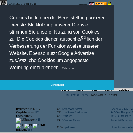
06.Aug.2026 , 04:14 Uhr
Optionen:
Cookies helfen bei der Bereitstellung unserer
Dienste. Mit Nutzung unserer Dienste
stimmen Sie unserer Nutzung von Cookies
zu. Die Cookies dienen ausschlieÃŸlich der
Verbesserung der Funktionsweise unserer
Website. Ebenso nutzt Google Advertise
zusÃ¤tzliche Cookies um angepasste
Werbung einzublenden.
Mehr Infos
Verstanden
Registration
-
Suche
-
News Archiv
-
Artikel
Besucher:
44417216
CS -
SniperWar Server
Goodbye 2025 – Wi
Gespielte Wars:
803
TF2 -
by Server-United.de
SofaDaddler goes T.
User online:
25
CS -
FunYard
40 Mio. Beuscher !..
Benutzer:
618
CS -
Mansion Server
Frohe Weihnachten!
GB-
CSS -
Spelunke
Unser Adventskalen
Beiträge:
285