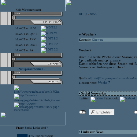
Kein War eingetragen
IsF-Hp
News
>
2:1
IsF.WOT
vs.
HoW
2:1
» Woche 7
IsF.WOT
vs.
QSF-7
1:2
IsF.WOT
vs.
ANV
Kategorie:
Clanwars
0:2
IsF.WOT
vs.
OFaH
0:2
Woche 7
IsF.WOT
vs.
SA
Auch die letzte Woche dieser Season; ve
Cp_badlands und cp_granary.
Damit schließen wir diese Season auf R
Season klar: Aufsteigen in Div2!
- Zur Sponsor Section -
Quelle:
http://etf2l.org/leagues/season-14-table
Woche 7
Link zur News:
• Social Networks:
Twitter:
Facebook:
Frage:
Social Links sind ?
• Links zur News:
33% Eine gute Sache ...