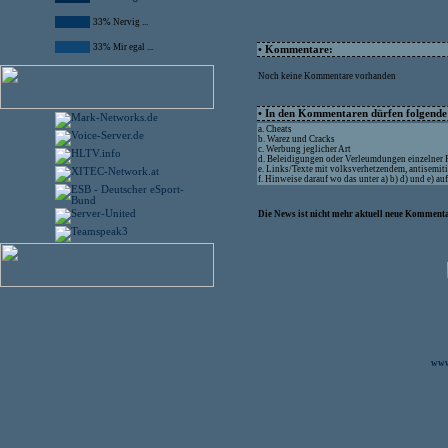
33% Nervig ...
33% Mir egal ...
• Kommentare:
Noch keine Kommentare vorhanden
• In den Kommentaren dürfen folgende I
a. Cheats
b. Warez und Cracks
c. Werbung jeglicher Art
d. Beleidigungen oder Verleumdungen einzelner
e. Links/Texte mit volksverhetzendem, antisemit
f. Hinweise darauf wo das unter a) b) d) und e) a
Die News ist nicht mehr aktuell neue Kommenta
www.