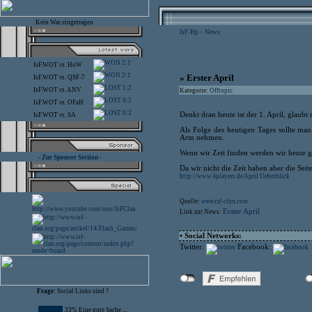
Kein War eingetragen
IsF-Hp
News
>
2:1
IsF.WOT
vs.
HoW
2:1
» Erster April
IsF.WOT
vs.
QSF-7
1:2
IsF.WOT
vs.
ANV
Kategorie:
Offtopic
0:2
IsF.WOT
vs.
OFaH
0:2
Denkt dran heute ist der 1. April, glaubt 
IsF.WOT
vs.
SA
Als Folge des heutigen Tages sollte man
Arm nehmen.
Wenn wir Zeit finden werden wir heute g
- Zur Sponsor Section -
Da wir nicht die Zeit haben aber die Seit
http://www.4players.de April Ueberblick
Quelle:
www.isf-clan.com
Erster April
Link zur News:
• Social Networks:
Twitter:
Facebook:
Frage:
Social Links sind ?
33% Eine gute Sache ...