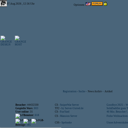
07.Aug.2026 , 12:56 Uhr
Optionen:
Registration
-
Suche
-
News Archiv
-
Artikel
Besucher:
44432330
CS -
SniperWar Server
Goodbye 2025 – Wi
Gespielte Wars:
803
TF2 -
by Server-United.de
SofaDaddler goes T.
User online:
31
CS -
FunYard
40 Mio. Beuscher !..
Benutzer:
618
CS -
Mansion Server
Frohe Weihnachten!
GB-
CSS -
Spelunke
Unser Adventskalen
Beiträge:
285