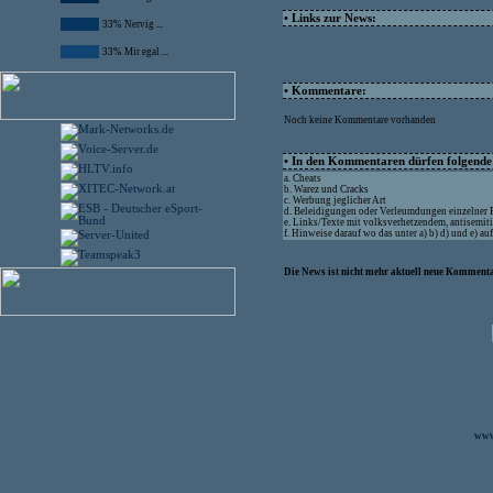
• Links zur News:
33% Nervig ...
33% Mir egal ...
• Kommentare:
Noch keine Kommentare vorhanden
• In den Kommentaren dürfen folgende I
a. Cheats
b. Warez und Cracks
c. Werbung jeglicher Art
d. Beleidigungen oder Verleumdungen einzelner
e. Links/Texte mit volksverhetzendem, antisemit
f. Hinweise darauf wo das unter a) b) d) und e) a
Die News ist nicht mehr aktuell neue Kommenta
www.