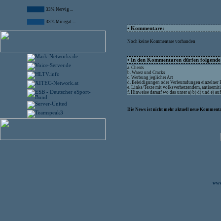
33% Nervig ...
33% Mir egal ...
• Kommentare:
Noch keine Kommentare vorhanden
• In den Kommentaren dürfen folgende I
a. Cheats
b. Warez und Cracks
c. Werbung jeglicher Art
d. Beleidigungen oder Verleumdungen einzelner
e. Links/Texte mit volksverhetzendem, antisemit
f. Hinweise darauf wo das unter a) b) d) und e) a
Die News ist nicht mehr aktuell neue Kommenta
www.