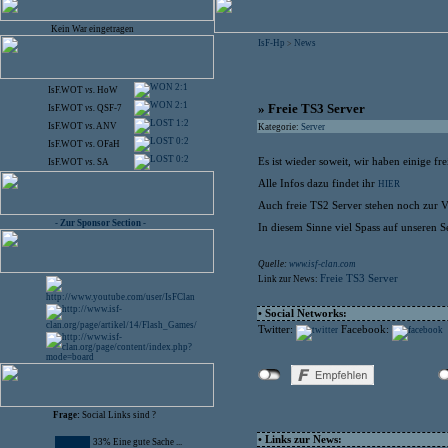
Kein War eingetragen
IsF-Hp
News
>
2:1
IsF.WOT
vs.
HoW
2:1
» Freie TS3 Server
IsF.WOT
vs.
QSF-7
1:2
IsF.WOT
vs.
ANV
Kategorie:
Server
0:2
IsF.WOT
vs.
OFaH
0:2
Es ist wieder soweit, wir haben einige fr
IsF.WOT
vs.
SA
Alle Infos dazu findet ihr
HIER
Auch freie TS2 Server stehen noch zur 
- Zur Sponsor Section -
In diesem Sinne viel Spass auf unseren S
Quelle:
www.isf-clan.com
Freie TS3 Server
Link zur News:
• Social Networks:
Twitter:
Facebook:
Frage:
Social Links sind ?
• Links zur News:
33% Eine gute Sache ...