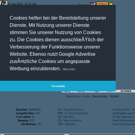
09.Aug.2026 , 16:22 Uhr
Optionen:
Cookies helfen bei der Bereitstellung unserer
Dienste. Mit Nutzung unserer Dienste
stimmen Sie unserer Nutzung von Cookies
zu. Die Cookies dienen ausschlieÃŸlich der
Verbesserung der Funktionsweise unserer
Website. Ebenso nutzt Google Advertise
zusÃ¤tzliche Cookies um angepasste
Werbung einzublenden.
Mehr Infos
Verstanden
Registration
-
Suche
-
News Archiv
-
Artikel
Besucher:
44459513
CS -
SniperWar Server
Goodbye 2025 – Wi
Gespielte Wars:
803
TF2 -
by Server-United.de
SofaDaddler goes T.
User online:
21
CS -
FunYard
40 Mio. Beuscher !..
Benutzer:
618
CS -
Mansion Server
Frohe Weihnachten!
GB-Beiträge:
285
CSS -
Spelunke
Unser Adventskalen