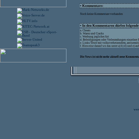
• Kommentare:
Noch keine Kommentare vorhanden
• In den Kommentaren dürfen folgende I
a. Cheats
b. Warez und Cracks
c. Werbung jeglicher Art
d. Beleidigungen oder Verleumdungen einzelner
e. Links/Texte mit volksverhetzendem, antisemit
f. Hinweise darauf wo das unter a) b) d) und e) a
Die News ist nicht mehr aktuell neue Kommenta
www.