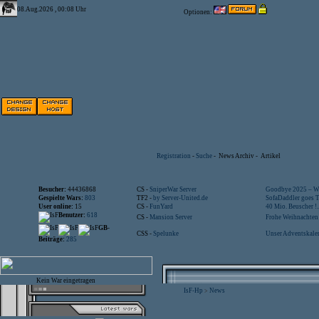
08.Aug.2026 , 00:08 Uhr
Optionen:
Registration
-
Suche
-
News Archiv
-
Artikel
Besucher:
44436868
CS -
SniperWar Server
Goodbye 2025 – Wi
Gespielte Wars:
803
TF2 -
by Server-United.de
SofaDaddler goes T.
User online:
15
CS -
FunYard
40 Mio. Beuscher !..
Benutzer:
618
CS -
Mansion Server
Frohe Weihnachten!
GB-
CSS -
Spelunke
Unser Adventskalen
Beiträge:
285
Kein War eingetragen
IsF-Hp
News
>