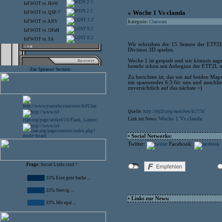
2:1
IsF.WOT
vs.
HoW
2:1
» Woche 1 Vs clanda
IsF.WOT
vs.
QSF-7
1:2
IsF.WOT
vs.
ANV
Kategorie:
Clanwars
0:2
IsF.WOT
vs.
OFaH
0:2
IsF.WOT
vs.
SA
Wir schreiben die 15 Season der ETF2L
Division 3D spielen.
Woche 1 ist gespielt und wir können sag
besteht schon seit Anbeginn der ETF2L un
- Zur Sponsor Section -
Zu berichten ist, das wir auf beiden Ma
ein spannendes 6:3 für uns und anschli
zuversichtlich auf das nächste =)
Quelle:
http://etf2l.org/matches/41774/
Woche 1 Vs clanda
Link zur News:
• Social Networks:
Twitter:
Facebook:
Frage:
Social Links sind ?
33% Eine gute Sache ...
33% Nervig ...
• Links zur News:
33% Mir egal ...