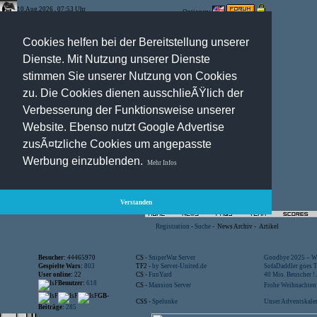
10.Aug.2026 , 07:53 Uhr
Optionen:
Cookies helfen bei der Bereitstellung unserer
Dienste. Mit Nutzung unserer Dienste
stimmen Sie unserer Nutzung von Cookies
zu. Die Cookies dienen ausschlieÃŸlich der
Verbesserung der Funktionsweise unserer
Website. Ebenso nutzt Google Advertise
zusÃ¤tzliche Cookies um angepasste
Werbung einzublenden.
Mehr Infos
Verstanden
Registration
-
Suche
-
News Archiv
-
Artikel
Besucher:
44465970
CS -
SniperWar Server
Goodbye 2025 – Wi
Gespielte Wars:
803
TF2 -
by Server-United.de
SofaDaddler goes T.
User online:
22
CS -
FunYard
40 Mio. Beuscher !..
Benutzer:
618
CS -
Mansion Server
Frohe Weihnachten!
GB-
CSS -
Spelunke
Unser Adventskalen
Beiträge:
285