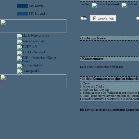
Twitter:
Facebook:
33% Nervig ...
33% Mir egal ...
• Links zur News:
• Kommentare:
Noch keine Kommentare vorhanden
• In den Kommentaren dürfen folgende I
a. Cheats
b. Warez und Cracks
c. Werbung jeglicher Art
d. Beleidigungen oder Verleumdungen einzelner
e. Links/Texte mit volksverhetzendem, antisemit
f. Hinweise darauf wo das unter a) b) d) und e) a
Die News ist nicht mehr aktuell neue Kommenta