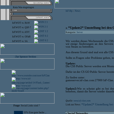
Kein War eingetragen
IsF-Hp
News
>
2:1
IsF.WOT
vs.
HoW
2:1
» *Update2* Umstellung bei den 
IsF.WOT
vs.
QSF-7
1:2
IsF.WOT
vs.
ANV
Kategorie:
Server
0:2
IsF.WOT
vs.
OFaH
0:2
Wir werden dieses Wochenende die CSS S
IsF.WOT
vs.
SA
wir einige Änderungen an den Servern
von Steam zu betreiben.
Aus diesem Grund sind mal erst alle CSS 
- Zur Sponsor Section -
Sollte es Fragen oder Probleme geben, me
Update:
Die CSS Public Server werden erst Mont
Dafür ist der CS GO Public Server bereit
Zu finden unter:
gameserver.isf-clan.com:27900 IsF-Cla
Update2:
Wie es scheint gibt es bei d
beheben, damit die Server wieder dauerh
Quelle:
www.isf-clan.com
*Update2* Umstellung bei
Link zur News:
Frage:
Social Links sind ?
33% Eine gute Sache ...
• Social Networks: