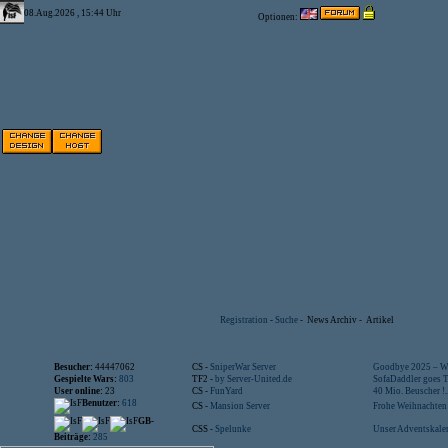
08.Aug.2026 , 15:44 Uhr
Optionen:
Registration
-
Suche
-
News Archiv
-
Artikel
Besucher:
44447062
CS -
SniperWar Server
Goodbye 2025 – Wi
Gespielte Wars:
803
TF2 -
by Server-United.de
SofaDaddler goes T.
User online:
23
CS -
FunYard
40 Mio. Beuscher !..
Benutzer:
618
CS -
Mansion Server
Frohe Weihnachten!
GB-
CSS -
Spelunke
Unser Adventskalen
Beiträge:
285