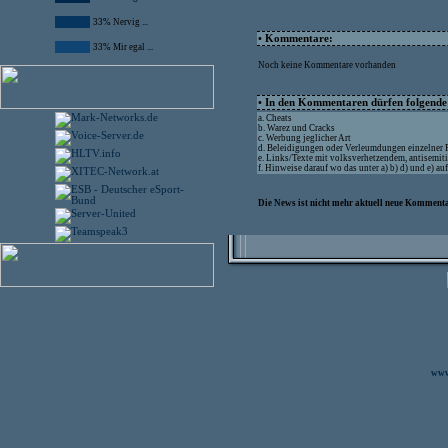
33% Nervig ...
• Kommentare:
33% Mir egal ...
Noch keine Kommentare vorhanden
• In den Kommentaren dürfen folgende I
a. Cheats
b. Warez und Cracks
c. Werbung jeglicher Art
d. Beleidigungen oder Verleumdungen einzelner
e. Links/Texte mit volksverhetzendem, antisemit
f. Hinweise darauf wo das unter a) b) d) und e) a
Die News ist nicht mehr aktuell neue Kommenta
www.