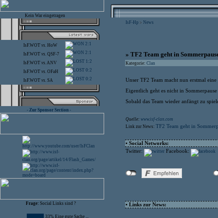
Kein War eingetragen
IsF-Hp
News
>
2:1
IsF.WOT
vs.
HoW
2:1
» TF2 Team geht in Sommerpaus
IsF.WOT
vs.
QSF-7
1:2
IsF.WOT
vs.
ANV
Kategorie:
Clan
0:2
IsF.WOT
vs.
OFaH
0:2
Unser TF2 Team macht nun erstmal eine 
IsF.WOT
vs.
SA
Eigentlich geht es nicht in Sommerpause s
Sobald das Team wieder anfängt zu spiel
- Zur Sponsor Section -
Quelle:
www.isf-clan.com
TF2 Team geht in Sommer
Link zur News:
• Social Networks:
Twitter:
Facebook:
Frage:
Social Links sind ?
• Links zur News:
33% Eine gute Sache ...