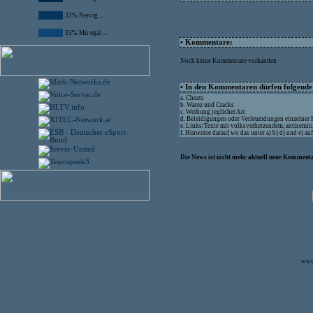
33% Nervig ...
33% Mir egal ...
• Kommentare:
Noch keine Kommentare vorhanden
• In den Kommentaren dürfen folgende I
a. Cheats
b. Warez und Cracks
c. Werbung jeglicher Art
d. Beleidigungen oder Verleumdungen einzelner
e. Links/Texte mit volksverhetzendem, antisemit
f. Hinweise darauf wo das unter a) b) d) und e) a
Die News ist nicht mehr aktuell neue Kommenta
www.