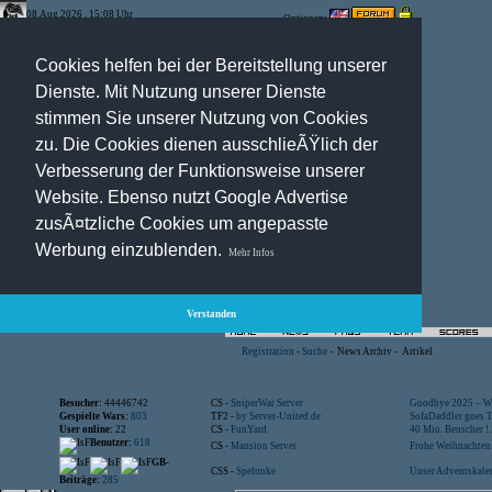
08.Aug.2026 , 15:08 Uhr
Optionen:
Cookies helfen bei der Bereitstellung unserer
Dienste. Mit Nutzung unserer Dienste
stimmen Sie unserer Nutzung von Cookies
zu. Die Cookies dienen ausschlieÃŸlich der
Verbesserung der Funktionsweise unserer
Website. Ebenso nutzt Google Advertise
zusÃ¤tzliche Cookies um angepasste
Werbung einzublenden.
Mehr Infos
Verstanden
Registration
-
Suche
-
News Archiv
-
Artikel
Besucher:
44446742
CS -
SniperWar Server
Goodbye 2025 – Wi
Gespielte Wars:
803
TF2 -
by Server-United.de
SofaDaddler goes T.
User online:
22
CS -
FunYard
40 Mio. Beuscher !..
Benutzer:
618
CS -
Mansion Server
Frohe Weihnachten!
GB-
CSS -
Spelunke
Unser Adventskalen
Beiträge:
285