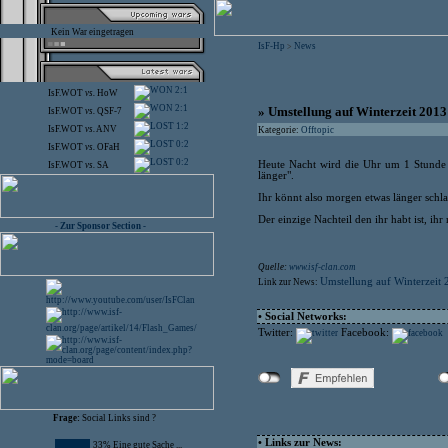
Kein War eingetragen
IsF-Hp
News
>
2:1
IsF.WOT
vs.
HoW
2:1
» Umstellung auf Winterzeit 2013
IsF.WOT
vs.
QSF-7
1:2
IsF.WOT
vs.
ANV
Kategorie:
Offtopic
0:2
IsF.WOT
vs.
OFaH
0:2
Heute Nacht wird die Uhr um 1 Stunde z
IsF.WOT
vs.
SA
länger".
Ihr könnt also morgen etwas länger schla
Der einzige Nachteil den ihr habt ist, ihr
- Zur Sponsor Section -
Quelle:
www.isf-clan.com
Umstellung auf Winterzeit
Link zur News:
• Social Networks:
Twitter:
Facebook:
Frage:
Social Links sind ?
• Links zur News:
33% Eine gute Sache ...