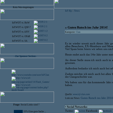
Kein War eingetragen
IsF-Hp
News
>
2:1
IsF.WOT
vs.
HoW
2:1
» Guten Rutsch ins Jahr 2014!
IsF.WOT
vs.
QSF-7
1:2
IsF.WOT
vs.
ANV
Kategorie:
Clan
0:2
IsF.WOT
vs.
OFaH
0:2
IsF.WOT
vs.
SA
Es ist wieder soweit auch dieses Jahr
allen Besuchern, EX-Membern und Membe
Viel Spass beim feiern wir sehen uns näch
Heute endet auch das 14te Jahr unter me
- Zur Sponsor Section -
An dieser Stelle muss ich mich auch in
gewesen.
Außerdem bedanke ich mich auch bei sebb 
Zudem möchte ich mich auch bei allen be
der Clangeschichte war.
Wir haben uns für das kommende Jahr re
haben.
Quelle:
www.isf-clan.com
Guten Rutsch ins Jahr 2014
Link zur News:
Frage:
Social Links sind ?
• Social Networks:
Twitter:
Facebook:
33% Eine gute Sache ...