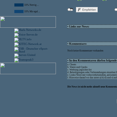
33% Nervig ...
33% Mir egal ...
• Links zur News:
• Kommentare:
Noch keine Kommentare vorhanden
• In den Kommentaren dürfen folgende I
a. Cheats
b. Warez und Cracks
c. Werbung jeglicher Art
d. Beleidigungen oder Verleumdungen einzelner
e. Links/Texte mit volksverhetzendem, antisemit
f. Hinweise darauf wo das unter a) b) d) und e) a
Die News ist nicht mehr aktuell neue Kommenta