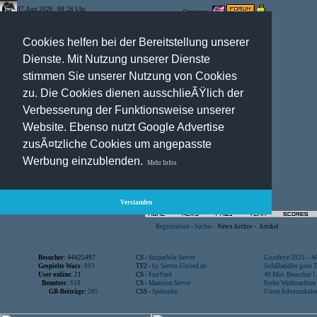
07.Aug.2026 , 00:26 Uhr
Optionen:
Cookies helfen bei der Bereitstellung unserer
Dienste. Mit Nutzung unserer Dienste
stimmen Sie unserer Nutzung von Cookies
zu. Die Cookies dienen ausschlieÃŸlich der
Verbesserung der Funktionsweise unserer
Website. Ebenso nutzt Google Advertise
zusÃ¤tzliche Cookies um angepasste
Werbung einzublenden.
Mehr Infos
Verstanden
Registration
-
Suche
-
News Archiv
-
Artikel
Besucher:
44425497
CS -
SniperWar Server
Goodbye 2025 – Wi
Gespielte Wars:
803
TF2 -
by Server-United.de
SofaDaddler goes T.
User online:
21
CS -
FunYard
40 Mio. Beuscher !..
Benutzer:
618
CS -
Mansion Server
Frohe Weihnachten!
GB-Beiträge:
285
CSS -
Spelunke
Unser Adventskalen