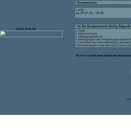
• Kommentare:
»
sebb
am 20.03.14 - 18:38
• In den Kommentaren dürfen folgende I
Games-Deals.Eu:
a. Cheats
b. Warez und Cracks
c. Werbung jeglicher Art
d. Beleidigungen oder Verleumdungen einzelner
e. Links/Texte mit volksverhetzendem, antisemit
f. Hinweise darauf wo das unter a) b) d) und e) a
Die News ist nicht mehr aktuell neue Kommenta
www.