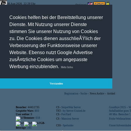
08.Aug.2026 , 22:29 Uhr
Optionen:
Cookies helfen bei der Bereitstellung unserer
Dienste. Mit Nutzung unserer Dienste
stimmen Sie unserer Nutzung von Cookies
zu. Die Cookies dienen ausschlieÃŸlich der
Verbesserung der Funktionsweise unserer
Website. Ebenso nutzt Google Advertise
zusÃ¤tzliche Cookies um angepasste
Werbung einzublenden.
Mehr Infos
Verstanden
Registration
-
Suche
-
News Archiv
-
Artikel
Besucher:
44451735
CS -
SniperWar Server
Goodbye 2025 – Wi
Gespielte Wars:
803
TF2 -
by Server-United.de
SofaDaddler goes T.
User online:
9
CS -
FunYard
40 Mio. Beuscher !..
Benutzer:
618
CS -
Mansion Server
Frohe Weihnachten!
GB-
CSS -
Spelunke
Unser Adventskalen
Beiträge:
285