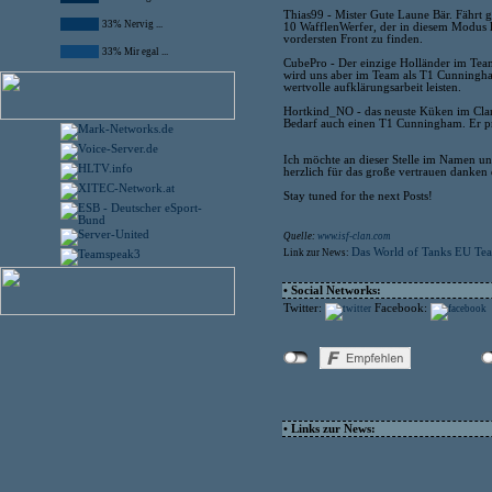
Thias99 - Mister Gute Laune Bär. Fährt 
33% Nervig ...
10 WafflenWerfer, der in diesem Modus le
vordersten Front zu finden.
33% Mir egal ...
CubePro - Der einzige Holländer im Team.
wird uns aber im Team als T1 Cunningha
wertvolle aufklärungsarbeit leisten.
Hortkind_NO - das neuste Küken im Clan
Bedarf auch einen T1 Cunningham. Er p
Ich möchte an dieser Stelle im Namen u
herzlich für das große vertrauen danken
Stay tuned for the next Posts!
Quelle:
www.isf-clan.com
Das World of Tanks EU Team
Link zur News:
• Social Networks:
Twitter:
Facebook:
• Links zur News: