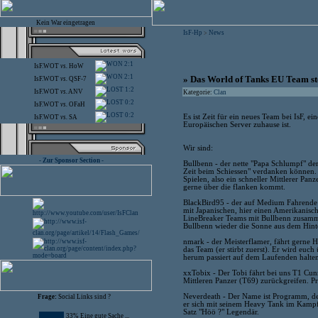
Kein War eingetragen
IsF-Hp
News
>
2:1
IsF.WOT
vs.
HoW
2:1
» Das World of Tanks EU Team stel
IsF.WOT
vs.
QSF-7
1:2
IsF.WOT
vs.
ANV
Kategorie:
Clan
0:2
IsF.WOT
vs.
OFaH
0:2
Es ist Zeit für ein neues Team bei IsF,
IsF.WOT
vs.
SA
Europäischen Server zuhause ist.
Wir sind:
- Zur Sponsor Section -
Bullbenn - der nette "Papa Schlumpf" dem
Zeit beim Schiessen" verdanken können.
Spielen, also ein schneller Mittlerer Pan
gerne über die flanken kommt.
BlackBird95 - der auf Medium Fahrende sp
mit Japanischen, hier einen Amerikanische
LineBreaker Teams mit Bullbenn zusamme
Bullbenn wieder die Sonne aus dem Hint
nmark - der Meisterflamer, fährt gerne 
das Team (er stirbt zuerst). Er wird euc
herum passiert auf dem Laufenden halte
xxTobix - Der Tobi fährt bei uns T1 Cu
Mittleren Panzer (T69) zurückgreifen. 
Neverdeath - Der Name ist Programm, d
Frage:
Social Links sind ?
er sich mit seinem Heavy Tank im Kampf
Satz "Höö ?" Legendär.
33% Eine gute Sache ...