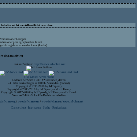
nhalte nicht veröffentlicht werden:
 Personen oder Gruppen
ischen oder pornographischen Inhalt
ufgeführte gefunden werden kann. (Links)
re sind deaktiviert
http://news.isf-clan.net
Link zur Section:
Live Global Server Status
Ladezeit der Seite 0.230112 Sekunden, davon
24 Datenbankabfragen in 0.0632 Sekunden. (cached)
Copyright © 1999-2008 by IsF`Speedy
Copyright © 2009-2016 by IsF`Speedy and IsF`Kenny
Copyright © 2017-2026 by IsF`Speedy, IsF`Kenny and IsF`mark
Version 2.44fcb5c6
- Alle Rechte vorbehalten
isf-clan.org
/
www.isf-clan.com
/
www.isf-clan.eu
/
www.isf-clan.net
Datenschutz
-
Impressum
-
Suche
-
Registrieren