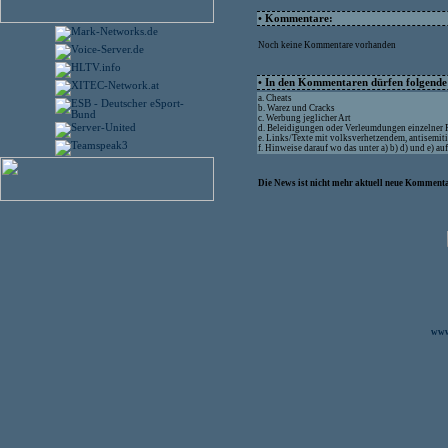
• Kommentare:
Noch keine Kommentare vorhanden
• In den Kommentaren dürfen folgende I
a. Cheats
b. Warez und Cracks
c. Werbung jeglicher Art
d. Beleidigungen oder Verleumdungen einzelner
e. Links/Texte mit volksverhetzendem, antisemit
f. Hinweise darauf wo das unter a) b) d) und e) a
Die News ist nicht mehr aktuell neue Kommenta
www.