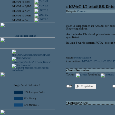
2:1
IsF.WOT
vs.
HoW
2:1
» IsF.WoT -LT- schafft ESL Divisi
IsF.WOT
vs.
QSF-7
1:2
IsF.WOT
vs.
ANV
Kategorie:
Clanwars
0:2
IsF.WOT
vs.
OFaH
0:2
IsF.WOT
vs.
SA
Nach 2 Niederlagen zu Anfang der Saiso
Siege eingefahren.
Am Ende des DivisionsUpdates hatte das 
- Zur Sponsor Section -
qualifiziert.
In Liga 3 wurde gestern ROTA- besiegt mi
Quelle:
www.isf-clan.com
IsF.WoT -LT- schafft ESL D
Link zur News:
• Social Networks:
Twitter:
Facebook:
Frage:
Social Links sind ?
33% Eine gute Sache ...
33% Nervig ...
• Links zur News:
33% Mir egal ...