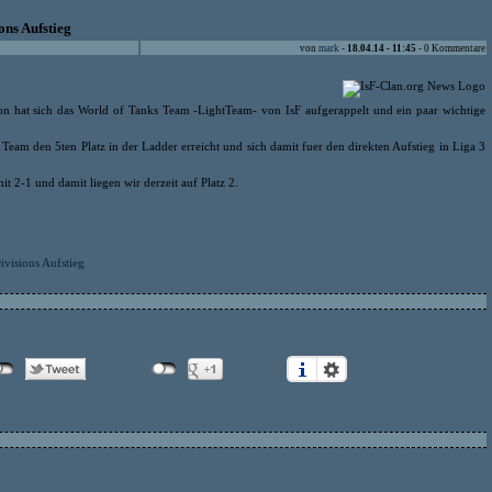
ons Aufstieg
von
mark
-
18.04.14 - 11:45
- 0 Kommentare
n hat sich das World of Tanks Team -LightTeam- von IsF aufgerappelt und ein paar wichtige
Team den 5ten Platz in der Ladder erreicht und sich damit fuer den direkten Aufstieg in Liga 3
t 2-1 und damit liegen wir derzeit auf Platz 2.
ivisions Aufstieg