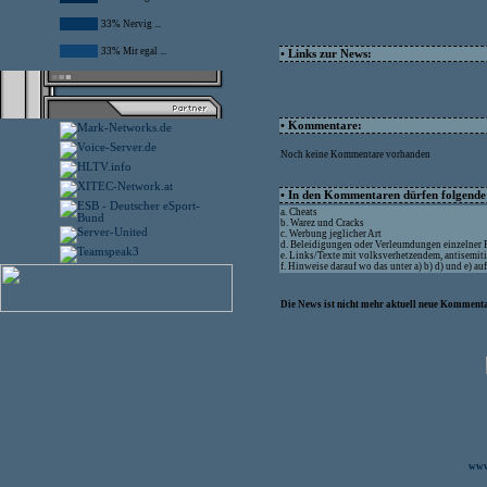
33% Nervig ...
33% Mir egal ...
• Links zur News:
• Kommentare:
Noch keine Kommentare vorhanden
• In den Kommentaren dürfen folgende I
a. Cheats
b. Warez und Cracks
c. Werbung jeglicher Art
d. Beleidigungen oder Verleumdungen einzelner
e. Links/Texte mit volksverhetzendem, antisemit
f. Hinweise darauf wo das unter a) b) d) und e) a
Die News ist nicht mehr aktuell neue Kommenta
www.