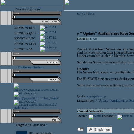
Kein War eingetragen
IsF-Hp
News
>
2:1
IsF.WOT
vs.
HoW
2:1
» * Update* Ausfall eines Root Se
IsF.WOT
vs.
QSF-7
1:2
IsF.WOT
vs.
ANV
Kategorie:
Server
0:2
IsF.WOT
vs.
OFaH
0:2
Zurzeit ist ein Root Server von uns ni
IsF.WOT
vs.
SA
sind im wesentlichen Clan interne Dienst
Leider zusätzlich auch die Mumble Serve
Sobald der Server wieder verfügbar ist u
- Zur Sponsor Section -
Update:
Der Server läuft wieder ein großteil der D
Die HLSTATS bleiben vorerst deaktiviert
Sollte euch sonst etwas auffallenw as nic
Quelle:
www.isf-clan.com
* Update* Ausfall eines Ro
Link zur News:
• Social Networks:
Twitter:
Facebook:
Frage:
Social Links sind ?
33% Eine gute Sache ...