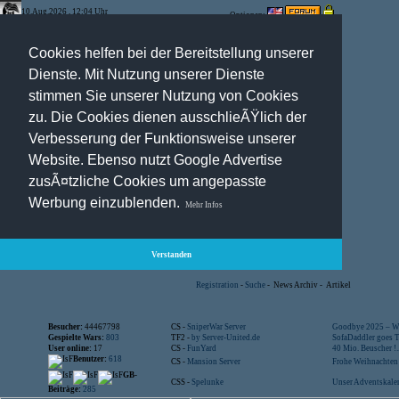
10.Aug.2026 , 12:04 Uhr
Optionen:
Cookies helfen bei der Bereitstellung unserer
Dienste. Mit Nutzung unserer Dienste
stimmen Sie unserer Nutzung von Cookies
zu. Die Cookies dienen ausschlieÃŸlich der
Verbesserung der Funktionsweise unserer
Website. Ebenso nutzt Google Advertise
zusÃ¤tzliche Cookies um angepasste
Werbung einzublenden.
Mehr Infos
Verstanden
Registration
-
Suche
-
News Archiv
-
Artikel
Besucher:
44467798
CS -
SniperWar Server
Goodbye 2025 – Wi
Gespielte Wars:
803
TF2 -
by Server-United.de
SofaDaddler goes T.
User online:
17
CS -
FunYard
40 Mio. Beuscher !..
Benutzer:
618
CS -
Mansion Server
Frohe Weihnachten!
GB-
CSS -
Spelunke
Unser Adventskalen
Beiträge:
285