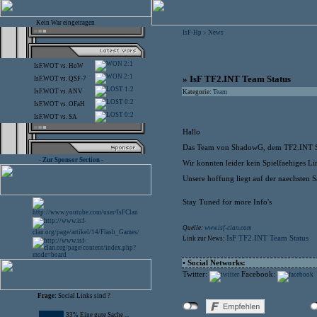
Kein War eingetragen
IsF-Hp
News
>
2:1
IsF.WOT
vs.
HoW
2:1
» IsF TF2.INT Team Status
IsF.WOT
vs.
QSF-7
1:2
IsF.WOT
vs.
ANV
Kategorie:
Team
0:2
IsF.WOT
vs.
OFaH
0:2
IsF.WOT
vs.
SA
Hallo
Das Team von ShadowG, dem TF2.INT Squ
- Zur Sponsor Section -
Wir konnten leider kein Spielfaehiges L
Unsere hoffung liegt auf der naechsten S
Stay Tuned for more Info's
Quelle:
www.isf-clan.com
IsF TF2.INT Team Status
Link zur News:
• Social Networks:
Twitter:
Facebook:
Frage:
Social Links sind ?
33% Eine gute Sache ...