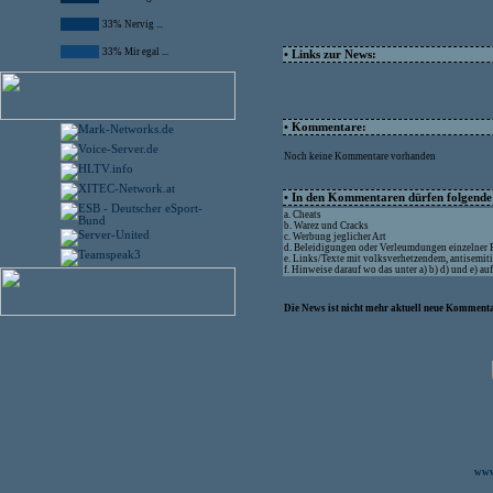
33% Nervig ...
33% Mir egal ...
• Links zur News:
• Kommentare:
Noch keine Kommentare vorhanden
• In den Kommentaren dürfen folgende I
a. Cheats
b. Warez und Cracks
c. Werbung jeglicher Art
d. Beleidigungen oder Verleumdungen einzelner
e. Links/Texte mit volksverhetzendem, antisemit
f. Hinweise darauf wo das unter a) b) d) und e) a
Die News ist nicht mehr aktuell neue Kommenta
www.