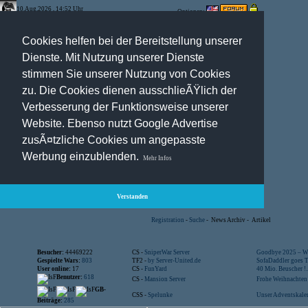
10.Aug.2026 , 14:52 Uhr
Optionen:
Cookies helfen bei der Bereitstellung unserer
Dienste. Mit Nutzung unserer Dienste
stimmen Sie unserer Nutzung von Cookies
zu. Die Cookies dienen ausschlieÃŸlich der
Verbesserung der Funktionsweise unserer
Website. Ebenso nutzt Google Advertise
zusÃ¤tzliche Cookies um angepasste
Werbung einzublenden.
Mehr Infos
Verstanden
Registration
-
Suche
-
News Archiv
-
Artikel
Besucher:
44469222
CS -
SniperWar Server
Goodbye 2025 – Wi
Gespielte Wars:
803
TF2 -
by Server-United.de
SofaDaddler goes T.
User online:
17
CS -
FunYard
40 Mio. Beuscher !..
Benutzer:
618
CS -
Mansion Server
Frohe Weihnachten!
GB-
CSS -
Spelunke
Unser Adventskalen
Beiträge:
285