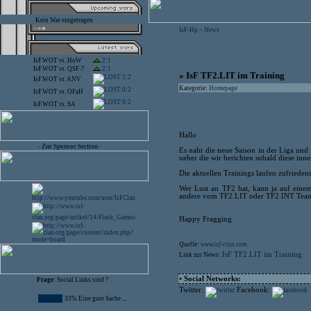
Kein War eingetragen
IsF-Hp
News
>
IsF.WOT
vs.
HoW
2:1
IsF.WOT
vs.
QSF-7
2:1
» IsF TF2.LIT im Training
1:2
IsF.WOT
vs.
ANV
Kategorie:
Homepage
0:2
IsF.WOT
vs.
OFaH
0:2
IsF.WOT
vs.
SA
Hallo
- Zur Sponsor Section -
Es naht die neue Saison in der Liga un
ueber die wir berichten sobald diese inn
Die aktuellen Trainings laufen zufriede
Wer Lust an TF2 hat, kann ja auf einem 
andere vom TF2.LIT oder TF2.INT Team
Happy Fragging
Quelle:
www.isf-clan.com
IsF TF2.LIT im Training
Link zur News:
• Social Networks:
Frage:
Social Links sind ?
Twitter:
Facebook:
33% Eine gute Sache ...