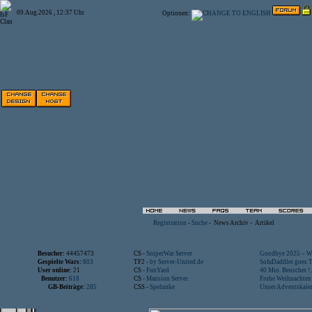
09.Aug.2026 , 12:37 Uhr
Optionen:
Registration
-
Suche
-
News Archiv
-
Artikel
Besucher:
44457473
CS -
SniperWar Server
Goodbye 2025 – Wi
Gespielte Wars:
803
TF2 -
by Server-United.de
SofaDaddler goes T.
User online:
21
CS -
FunYard
40 Mio. Beuscher !..
Benutzer:
618
CS -
Mansion Server
Frohe Weihnachten!
GB-Beiträge:
285
CSS -
Spelunke
Unser Adventskalen