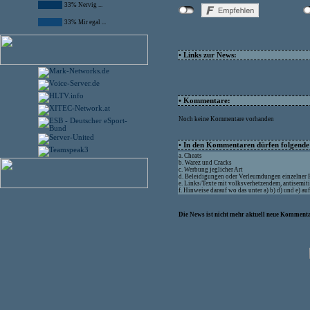
33% Nervig ...
33% Mir egal ...
• Links zur News:
• Kommentare:
Noch keine Kommentare vorhanden
• In den Kommentaren dürfen folgende I
a. Cheats
b. Warez und Cracks
c. Werbung jeglicher Art
d. Beleidigungen oder Verleumdungen einzelner
e. Links/Texte mit volksverhetzendem, antisemit
f. Hinweise darauf wo das unter a) b) d) und e) a
Die News ist nicht mehr aktuell neue Kommenta