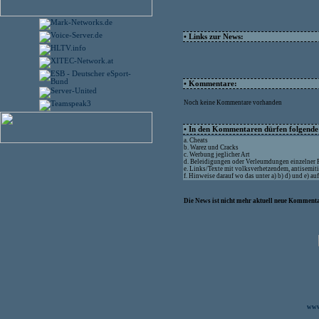
• Links zur News:
• Kommentare:
Noch keine Kommentare vorhanden
• In den Kommentaren dürfen folgende I
a. Cheats
b. Warez und Cracks
c. Werbung jeglicher Art
d. Beleidigungen oder Verleumdungen einzelner
e. Links/Texte mit volksverhetzendem, antisemit
f. Hinweise darauf wo das unter a) b) d) und e) a
Die News ist nicht mehr aktuell neue Kommenta
www.