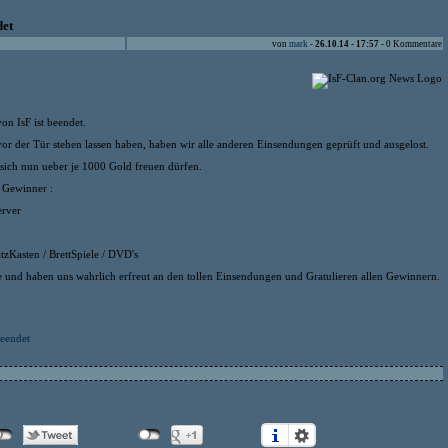
det
von
mark
-
26.10.14 - 17:57
- 0 Kommentare
n IsF ist beendet.
r der Tür stehen lassen haben, haben wir alle anderen Einsendungen geprüft und ausgelost.
ich nun ueber je 1000 Gold freuen dürfen.
 Gewinner :
erver
tzKasten / BrettSpiele / DVD's
e und haben uns wahrlich erfreut an den tollen Einsendungen und Gratulieren allen Gewinnern.
beendet