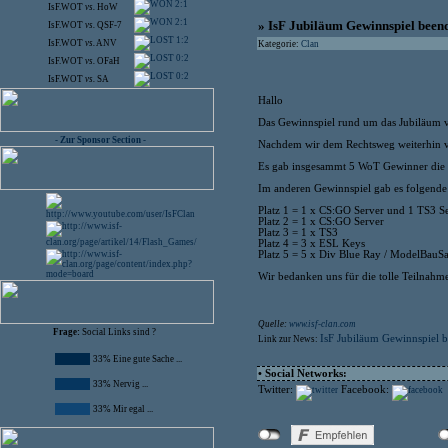
2:1
IsF.WOT
vs.
HoW
2:1
» IsF Jubiläum Gewinnspiel been
IsF.WOT
vs.
QSF-7
1:2
IsF.WOT
vs.
ANV
Kategorie:
Clan
0:2
IsF.WOT
vs.
OFaH
0:2
IsF.WOT
vs.
SA
Hallo
Das Gewinnspiel rund um das Jubiläum vo
- Zur Sponsor Section -
Nachdem wir dem Rechtsweg weiterhin vo
Es gab insgesammt 5 WoT Gewinner die s
Im anderen Gewinnspiel gab es folgende
Platz 1 = 1 x CS:GO Server und 1 TS3 S
Platz 2 = 1 x CS:GO Server
Platz 3 = 1 x TS3
Platz 4 = 3 x ESL Keys
Platz 5 = 5 x Div Blue Ray / ModelBauSa
Wir bedanken uns für die tolle Teilnahm
Quelle:
www.isf-clan.com
Frage:
Social Links sind ?
IsF Jubiläum Gewinnspiel 
Link zur News:
33% Eine gute Sache ...
• Social Networks:
33% Nervig ...
Twitter:
Facebook:
33% Mir egal ...