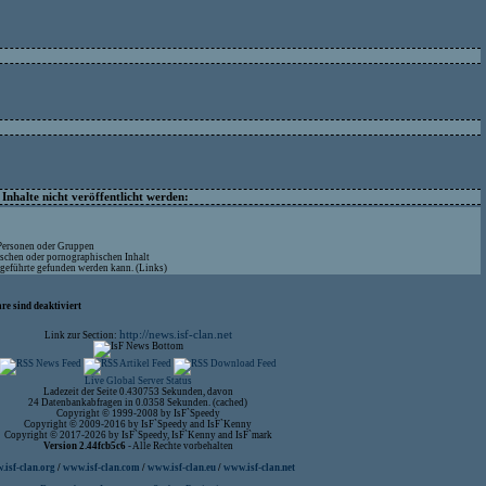
nhalte nicht veröffentlicht werden:
 Personen oder Gruppen
ischen oder pornographischen Inhalt
ufgeführte gefunden werden kann. (Links)
re sind deaktiviert
http://news.isf-clan.net
Link zur Section:
Live Global Server Status
Ladezeit der Seite 0.430753 Sekunden, davon
24 Datenbankabfragen in 0.0358 Sekunden. (cached)
Copyright © 1999-2008 by IsF`Speedy
Copyright © 2009-2016 by IsF`Speedy and IsF`Kenny
Copyright © 2017-2026 by IsF`Speedy, IsF`Kenny and IsF`mark
Version 2.44fcb5c6
- Alle Rechte vorbehalten
isf-clan.org
/
www.isf-clan.com
/
www.isf-clan.eu
/
www.isf-clan.net