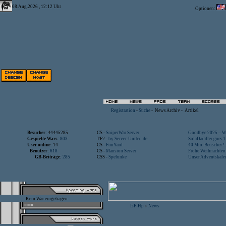
08.Aug.2026 , 12:12 Uhr
Optionen:
Registration
-
Suche
-
News Archiv
-
Artikel
Besucher:
44445285
CS -
SniperWar Server
Goodbye 2025 – Wi
Gespielte Wars:
803
TF2 -
by Server-United.de
SofaDaddler goes T.
User online:
14
CS -
FunYard
40 Mio. Beuscher !..
Benutzer:
618
CS -
Mansion Server
Frohe Weihnachten!
GB-Beiträge:
285
CSS -
Spelunke
Unser Adventskalen
Kein War eingetragen
IsF-Hp
News
>