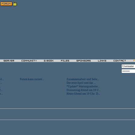
l...
Forum kann zurzeit...
Zusammenarbeit und Seite...
..
Der erste April und das ...
.
*Update* Wartungsarbeite...
...
Donnerstag Abend um 19 U...
...
Heute Abend um 19 Uhr: D...