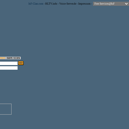
IsF-Clan.com
-
HLTV.info
-
Voice-Server.de
-
Impressum
-