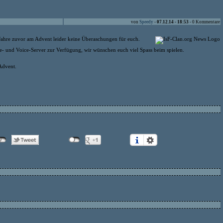
von
Speedy
-
07.12.14 - 18:53
- 0 Kommentare
ie Jahre zuvor am Advent leider keine Überaschungen für euch.
- und Voice-Server zur Verfügung, wir wünschen euch viel Spass beim spielen.
Advent.