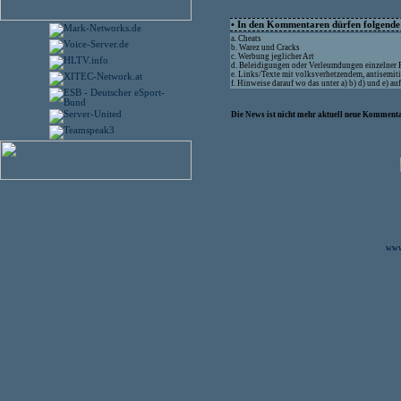
• In den Kommentaren dürfen folgende I
a. Cheats
b. Warez und Cracks
c. Werbung jeglicher Art
d. Beleidigungen oder Verleumdungen einzelner
e. Links/Texte mit volksverhetzendem, antisemit
f. Hinweise darauf wo das unter a) b) d) und e) a
Die News ist nicht mehr aktuell neue Kommenta
www.