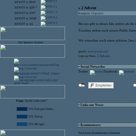
2:1
IsF.WOT
vs.
HoW
2:1
» 2 Advent
IsF.WOT
vs.
QSF-7
1:2
IsF.WOT
vs.
ANV
Kategorie:
Allgemein
0:2
IsF.WOT
vs.
OFaH
0:2
Bei uns gibt es dieses Jahr anders als d
IsF.WOT
vs.
SA
Trozdem stehen euch unsere Public Game
Wir wünschen noch einen schönen 2ten 
- Zur Sponsor Section -
Quelle:
www.isf-clan.com
2 Advent
Link zur News:
• Social Networks:
Twitter:
Facebook:
Frage:
Social Links sind ?
• Links zur News:
33% Eine gute Sache ...
33% Nervig ...
33% Mir egal ...
• Kommentare:
Noch keine Kommentare vorhanden