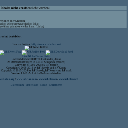
nhalte nicht veröffentlicht werden:
 Personen oder Gruppen
ischen oder pornographischen Inhalt
ufgeführte gefunden werden kann. (Links)
re sind deaktiviert
http://news.isf-clan.net
Link zur Section:
Live Global Server Status
Ladezeit der Seite 0.317204 Sekunden, davon
24 Datenbankabfragen in 0.0519 Sekunden. (cached)
Copyright © 1999-2008 by IsF`Speedy
Copyright © 2009-2016 by IsF`Speedy and IsF`Kenny
Copyright © 2017-2026 by IsF`Speedy, IsF`Kenny and IsF`mark
Version 2.44fcb5c6
- Alle Rechte vorbehalten
isf-clan.org
/
www.isf-clan.com
/
www.isf-clan.eu
/
www.isf-clan.net
Datenschutz
-
Impressum
-
Suche
-
Registrieren