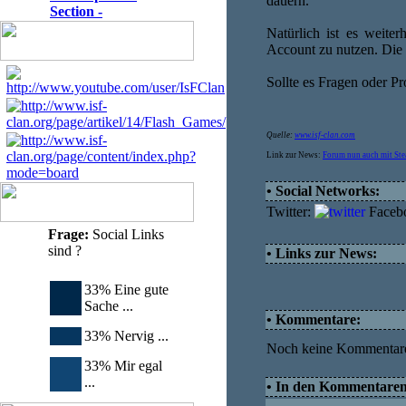
dauern.
Section -
Natürlich ist es weite
Account zu nutzen. Die 
Sollte es Fragen oder Pr
Quelle:
www.isf-clan.com
Link zur News:
Forum nun auch mit St
• Social Networks:
Twitter:
Faceb
Frage:
Social Links
sind ?
• Links zur News:
33% Eine gute
Sache ...
• Kommentare:
33% Nervig ...
Noch keine Kommentar
33% Mir egal
...
• In den Kommentaren d