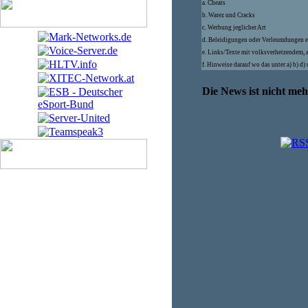
a. Cheats
b. Warez und Cracks
c. Werbung jeglicher Art
d. Beleidigungen oder Verleumdungen e
e. Links/Texte mit volksverhetzendem, 
f. Hinweise darauf wo das unter a) b) d
Die News ist nicht me