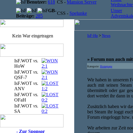
Benutzer:
618
CS -
Mansion Server
Weihnachten
GB-
Unser
CSS -
Spelunke
Beiträge:
285
Adventskale
Kein War eingetragen
IsF-Hp
>
News
» Forum nun auch mit
IsF.WOT
vs.
HoW
2:1
Kategorie:
Homepage
IsF.WOT
vs.
QSF-7
2:1
Wir haben in unserem F
IsF.WOT
vs.
auch mit seinen Steam
ANV
1:2
übermittelt oder gar ges
IsF.WOT
vs.
dort werdet ihr dann in 
OFaH
0:2
IsF.WOT
vs.
Zusätzlich haben wir das
SA
0:2
bei Steam ihr loggt euc
Forum eingeloggt bzw. re
Wir arbeiten zur Zeit n
- Zur Sponsor