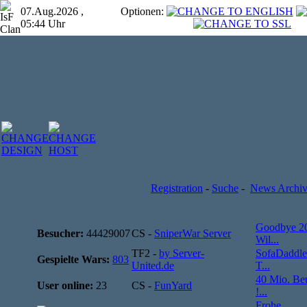
07.Aug.2026 ,
Optionen:
05:44 Uhr
Registration
-
Suche
-
News Archi
Goodbye 2
Besucher:
44429007
CS -
SniperWar Server
Wil...
TF2 -
by Server-
SofaDaddle
Gespielte Wars:
803
United.de
T...
40 Mio. Be
User online:
23
CS -
FunYard
!...
Frohe