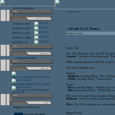
Kein War eingetragen
IsF-Hp
News
>
2:1
IsF.WOT
vs.
HoW
2:1
» IsF mit 2 LoL Team's
IsF.WOT
vs.
QSF-7
1:2
IsF.WOT
vs.
ANV
Kategorie:
Team
0:2
IsF.WOT
vs.
OFaH
0:2
IsF.WOT
vs.
SA
Guten Tag
Seit dem Heutigen Tag hat IsF Zuwac
Legends
" ,in seiner Kurzform auch "
Lo
- Zur Sponsor Section -
Beide Squads spielen in der ESL 2on2 La
Die Teams bestehen aus :
Team 1 :
-
Bullbenn
, mit dem Motto : Hö ? A Weis
-
Flöhle
, mit dem Moto : *kratz kratz*
Team 2 :
-
Hero
, mit dem Motto : Welche Lane is
-
Muccu
, mit dem Motto : Mi Ma Mucco
Hier noch ein paar Worte einzelner Mitsp
Bullbenn
: Ich freue mich, nach dem auf
Hero
: Für IsF zu spielen war schon imme
Frage:
Social Links sind ?
Happy Creep
33% Eine gute Sache ...