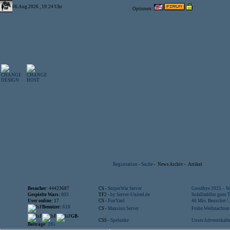
06.Aug.2026 , 19:24 Uhr
Optionen:
Registration
-
Suche
-
News Archiv
-
Artikel
Besucher:
44423687
CS -
SniperWar Server
Goodbye 2025 – Wi
Gespielte Wars:
803
TF2 -
by Server-United.de
SofaDaddler goes T.
User online:
17
CS -
FunYard
40 Mio. Beuscher !..
Benutzer:
618
CS -
Mansion Server
Frohe Weihnachten!
GB-
CSS -
Spelunke
Unser Adventskalen
Beiträge:
285