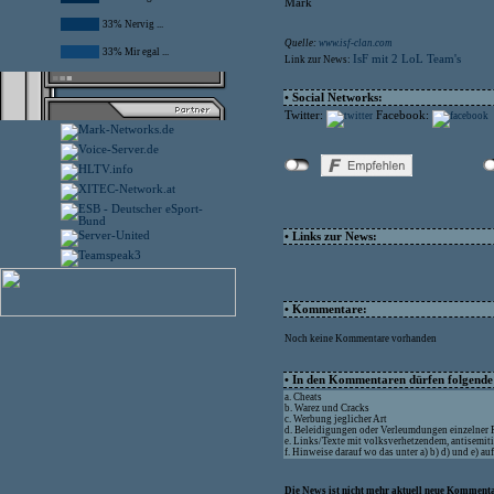
Mark
33% Nervig ...
Quelle:
www.isf-clan.com
33% Mir egal ...
IsF mit 2 LoL Team's
Link zur News:
• Social Networks:
Twitter:
Facebook:
• Links zur News:
• Kommentare:
Noch keine Kommentare vorhanden
• In den Kommentaren dürfen folgende I
a. Cheats
b. Warez und Cracks
c. Werbung jeglicher Art
d. Beleidigungen oder Verleumdungen einzelner
e. Links/Texte mit volksverhetzendem, antisemit
f. Hinweise darauf wo das unter a) b) d) und e) a
Die News ist nicht mehr aktuell neue Kommenta