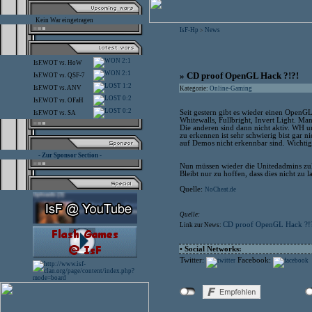
Kein War eingetragen
IsF-Hp
News
>
2:1
IsF.WOT
vs.
HoW
2:1
» CD proof OpenGL Hack ?!?!
IsF.WOT
vs.
QSF-7
1:2
IsF.WOT
vs.
ANV
Kategorie:
Online-Gaming
0:2
IsF.WOT
vs.
OFaH
0:2
Seit gestern gibt es wieder einen OpenG
IsF.WOT
vs.
SA
Whitewalls, Fullbright, Invert Light. Ma
Die anderen sind dann nicht aktiv. WH 
zu erkennen ist sehr schwierig bist gar n
auf Demos nicht erkennbar sind. Wichtig
- Zur Sponsor Section -
Nun müssen wieder die Unitedadmins zul
Bleibt nur zu hoffen, dass dies nicht zu l
Quelle:
NoCheat.de
Quelle:
CD proof OpenGL Hack ?!
Link zur News:
• Social Networks:
Twitter:
Facebook: