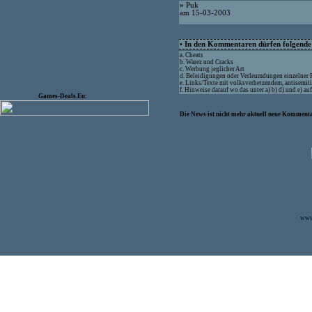
»
Puk
am 15-03-2003
• In den Kommentaren dürfen folgende I
a. Cheats
b. Warez und Cracks
c. Werbung jeglicher Art
d. Beleidigungen oder Verleumdungen einzelner
e. Links/Texte mit volksverhetzendem, antisemit
f. Hinweise darauf wo das unter a) b) d) und e) a
Games-Deals.Eu:
Die News ist nicht mehr aktuell neue Kommenta
www.