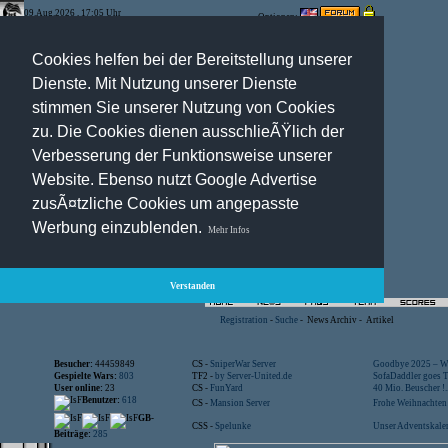
09.Aug.2026 , 17:05 Uhr
Optionen:
Cookies helfen bei der Bereitstellung unserer
Dienste. Mit Nutzung unserer Dienste
stimmen Sie unserer Nutzung von Cookies
zu. Die Cookies dienen ausschlieÃŸlich der
Verbesserung der Funktionsweise unserer
Website. Ebenso nutzt Google Advertise
zusÃ¤tzliche Cookies um angepasste
Werbung einzublenden.
Mehr Infos
Verstanden
Registration
-
Suche
-
News Archiv
-
Artikel
Besucher:
44459849
CS -
SniperWar Server
Goodbye 2025 – Wi
Gespielte Wars:
803
TF2 -
by Server-United.de
SofaDaddler goes T.
User online:
23
CS -
FunYard
40 Mio. Beuscher !..
Benutzer:
618
CS -
Mansion Server
Frohe Weihnachten!
GB-
CSS -
Spelunke
Unser Adventskalen
Beiträge:
285