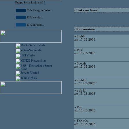
Frage:
Social Links sind ?
• Links zur News:
33% Eine gute Sache ...
33% Nervig ...
33% Mir egal ...
• Kommentare:
»
blubb
am 17-03-2003
»
Puk
am 15-03-2003
»
Speedy
am 15-03-2003
»
muhhh
am 15-03-2003
»
puk lol
am 15-03-2003
»
Puk
am 15-03-2003
»
FoXtr0te
am 15-03-2003