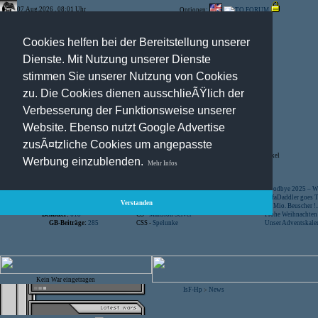
07.Aug.2026 , 08:01 Uhr
Optionen:
Cookies helfen bei der Bereitstellung unserer
Dienste. Mit Nutzung unserer Dienste
stimmen Sie unserer Nutzung von Cookies
zu. Die Cookies dienen ausschlieÃŸlich der
Verbesserung der Funktionsweise unserer
Website. Ebenso nutzt Google Advertise
zusÃ¤tzliche Cookies um angepasste
Registration
-
Suche
-
News Archiv
-
Artikel
Werbung einzublenden.
Mehr Infos
Besucher:
44430142
CS -
SniperWar Server
Goodbye 2025 – Wi
Gespielte Wars:
803
TF2 -
by Server-United.de
SofaDaddler goes T.
Verstanden
User online:
22
CS -
FunYard
40 Mio. Beuscher !..
Benutzer:
618
CS -
Mansion Server
Frohe Weihnachten!
GB-Beiträge:
285
CSS -
Spelunke
Unser Adventskalen
Kein War eingetragen
IsF-Hp
News
>