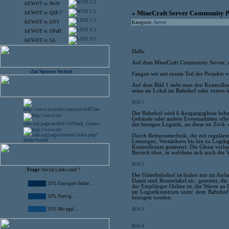
2:1
IsF.WOT
vs.
HoW
2:1
» MineCraft Server Community P
IsF.WOT
vs.
QSF-7
1:2
IsF.WOT
vs.
ANV
Kategorie:
Server
0:2
IsF.WOT
vs.
OFaH
0:2
IsF.WOT
vs.
SA
Hallo
Auf dem MineCraft Community Server, der
- Zur Sponsor Section -
Fangen wir mit einem Teil der Projekte v
Auf dem Bild 1 sieht man den Kontrollr
seien sie Lokal im Bahnhof oder extern 
Bild 1
Der Bahnhof wird 6 Ausgangsgleise beher
Gebäude oder andere Eventualitäten eff
der hiesigen Logistik, sei diese im Zivil
Durch Redstonetechnik, die mit reguläre
Leitungen, Verstärkern bis hin zu Logikg
Kontrollraum gesteuert. Die Gleise verl
Bereich über, in welchem sich auch der
Bild 2
Frage:
Social Links sind ?
Der Güterbahnhof ist bisher nur im Anfa
Damit sind Routerlabel etc. gemeint, d
33% Eine gute Sache ...
der Empfänger Online ist, die Waren an 
im Logistikzentrum unter dem Bahnhof 
33% Nervig ...
bezogen werden.
Bild 3
33% Mir egal ...
Bild 4