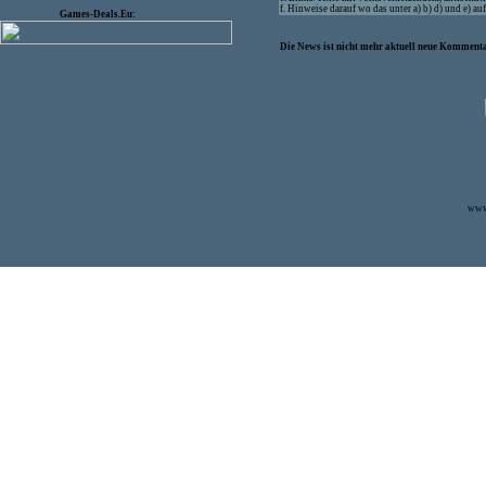
f. Hinweise darauf wo das unter a) b) d) und e) a
Games-Deals.Eu:
Die News ist nicht mehr aktuell neue Kommenta
www.