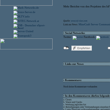
Mehr Berichte von den Projekten des Is
Quelle:
www.isf-clan.com
MineCraft Server Communit
Link zur News:
• Social Networks:
Twitter:
Facebook:
• Links zur News:
• Kommentare:
Noch keine Kommentare vorhanden
• In den Kommentaren dürfen folgende I
a. Cheats
b. Warez und Cracks
c. Werbung jeglicher Art
d. Beleidigungen oder Verleumdungen einzelner
e. Links/Texte mit volksverhetzendem, antisemit