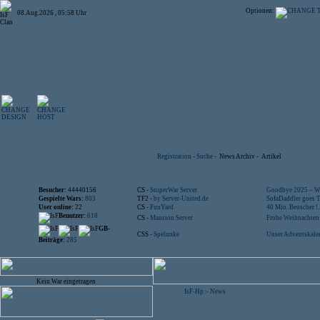
Optionen:
08.Aug.2026 , 05:58 Uhr
Registration
-
Suche
-
News Archiv
-
Artikel
Besucher:
44440156
CS -
SniperWar Server
Goodbye 2025 – Wi
Gespielte Wars:
803
TF2 -
by Server-United.de
SofaDaddler goes T.
User online:
22
CS -
FunYard
40 Mio. Beuscher !..
Benutzer:
618
CS -
Mansion Server
Frohe Weihnachten!
GB-
CSS -
Spelunke
Unser Adventskalen
Beiträge:
285
Kein War eingetragen
IsF-Hp
News
>