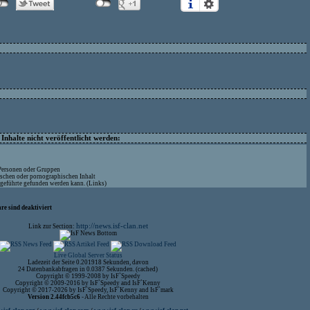
nhalte nicht veröffentlicht werden:
 Personen oder Gruppen
ischen oder pornographischen Inhalt
ufgeführte gefunden werden kann. (Links)
re sind deaktiviert
http://news.isf-clan.net
Link zur Section:
Live Global Server Status
Ladezeit der Seite 0.201918 Sekunden, davon
24 Datenbankabfragen in 0.0387 Sekunden. (cached)
Copyright © 1999-2008 by IsF`Speedy
Copyright © 2009-2016 by IsF`Speedy and IsF`Kenny
Copyright © 2017-2026 by IsF`Speedy, IsF`Kenny and IsF`mark
Version 2.44fcb5c6
- Alle Rechte vorbehalten