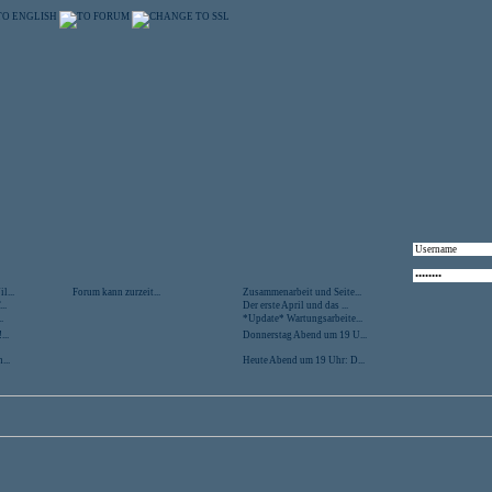
l...
Forum kann zurzeit...
Zusammenarbeit und Seite...
..
Der erste April und das ...
.
*Update* Wartungsarbeite...
...
Donnerstag Abend um 19 U...
...
Heute Abend um 19 Uhr: D...