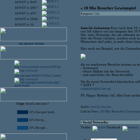
2:1
IsF.WOT
vs.
HoW
2:1
» 10 Mio Besucher Gewinnspiel
IsF.WOT
vs.
QSF-7
1:2
IsF.WOT
vs.
ANV
Kategorie:
Clan
0:2
IsF.WOT
vs.
OFaH
0:2
IsF.WOT
vs.
SA
Zum 16. Geburtstag
Kurz nach dem 16. G
von IsF nähern wir uns langsam den 10 M
Die- oder Derjenige, der am nähesten an
über die Preise verraten, sondern euch nu
Mitmachen darf jeder, je mehr desto besser
- Zur Sponsor Section -
Hier noch ein Beispiel, wie die Einsend
die rot markierten Bereiche müssen zu se
- Systemzeit
- oberer Balken mit der Serverzeit
- und natürlicher der Besucherzähler
Wo ihr euren Screenshot hinschicken soll
* EDIT *
community@isf-clan.org
PS: Happy Birthday IsF, alles Gute nachtr
Frage:
Social Links sind ?
Quelle:
www.isf-clan.com
10 Mio Besucher Gewinnsp
Link zur News:
33% Eine gute Sache ...
33% Nervig ...
• Social Networks:
Twitter:
Facebook:
33% Mir egal ...