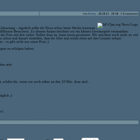
von
Kenny
-
26.10.15 - 19:10
- 0 Kommentare
eburtstag - eigetlich sollte die News schon letzte Woche kommen -
illionen Besuchern. Zu diesem Anlass möchten wir ein kleines Gewinnspiel veranstalten:
 der Eins mit den vielen Nullen dran ist, kann etwas gewinnen. Wir möchten noch nicht zu viel
r schon mal darauf einstellen, dass ihr öfter mal rechts oben auf den Counter schaut.
 - es gibt nicht nur einen Preis ;)
ungen zu erfolgen haben:
hen sein:
t, erfahrt ihr, wenn wir noch näher an den 10 Mio. dran sind...
äglich ;)
iel