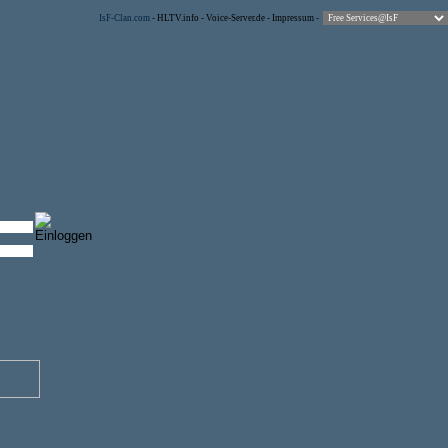
IsF-Clan.com
-
HLTV.info
-
Voice-Server.de
-
Impressum
-