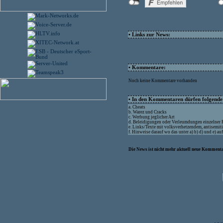
• Links zur News:
• Kommentare:
Noch keine Kommentare vorhanden
• In den Kommentaren dürfen folgende I
a. Cheats
b. Warez und Cracks
c. Werbung jeglicher Art
d. Beleidigungen oder Verleumdungen einzelner
e. Links/Texte mit volksverhetzendem, antisemit
f. Hinweise darauf wo das unter a) b) d) und e) a
Die News ist nicht mehr aktuell neue Kommenta