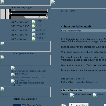
Kein War eingetragen
IsF-Hp
News
>
2:1
IsF.WOT
vs.
HoW
2:1
» Start der Adventszeit
IsF.WOT
vs.
QSF-7
1:2
IsF.WOT
vs.
ANV
Kategorie:
Homepage
0:2
IsF.WOT
vs.
OFaH
0:2
Seit Sonntag ist es wieder soweit die 
IsF.WOT
vs.
SA
ersten Weihnachtsschmuck rausgesucht od
Dies ist auch für uns immer der Zeitpunkt
Wir haben wieder den allseits beliebten S
- Zur Sponsor Section -
Für uns kommt in den nächsten paar W
Weihnachts Pause gehen dauert es noch e
Aber nun genung der Worte, wir wünschen 
Kommentare sie wie immer gerne gesehe
Quelle:
www.isf-clan.com
Start der Adventszeit
Link zur News:
• Social Networks:
Twitter:
Facebook:
Frage:
Social Links sind ?
33% Eine gute Sache ...