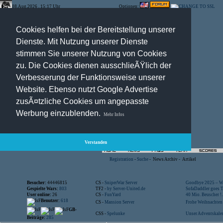
08.Aug.2026 , 15:17 Uhr
Optionen:
Cookies helfen bei der Bereitstellung unserer
Dienste. Mit Nutzung unserer Dienste
stimmen Sie unserer Nutzung von Cookies
zu. Die Cookies dienen ausschlieÃŸlich der
Verbesserung der Funktionsweise unserer
Website. Ebenso nutzt Google Advertise
zusÃ¤tzliche Cookies um angepasste
Werbung einzublenden.
Mehr Infos
Verstanden
Registration
-
Suche
-
News Archiv
-
Artikel
Besucher:
44446815
CS -
SniperWar Server
Goodbye 2025 – Wi
Gespielte Wars:
803
TF2 -
by Server-United.de
SofaDaddler goes T.
User online:
26
CS -
FunYard
40 Mio. Beuscher !..
Benutzer:
618
CS -
Mansion Server
Frohe Weihnachten!
GB-
CSS -
Spelunke
Unser Adventskalen
Beiträge:
285