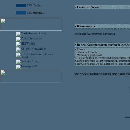
33% Nervig ...
• Links zur News:
33% Mir egal ...
• Kommentare:
Noch keine Kommentare vorhanden
• In den Kommentaren dürfen folgende I
a. Cheats
b. Warez und Cracks
c. Werbung jeglicher Art
d. Beleidigungen oder Verleumdungen einzelner
e. Links/Texte mit volksverhetzendem, antisemit
f. Hinweise darauf wo das unter a) b) d) und e) a
Die News ist nicht mehr aktuell neue Kommenta
www.