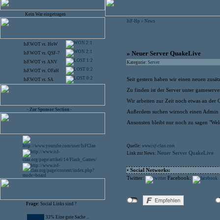
Kein War eingetragen
IsF-Hp
News
>
2:1
IsF.WOT
vs.
HoW
2:1
» Neuer Server QuakeLive
IsF.WOT
vs.
QSF-7
1:2
IsF.WOT
vs.
ANV
Kategorie:
Server
0:2
IsF.WOT
vs.
OFaH
0:2
Seit gestern haben wir einen neuen zusät
IsF.WOT
vs.
SA
Zu finden ist der Server unter gameserve
Wir arbeiten zur Zeit noch etwas an der
- Zur Sponsor Section -
Außerdem suchen wirnoch einen Admin für
Ansonsten bleibt nur noch zu sagen "Wel
Quelle:
www.isf-clan.com
Neuer Server QuakeLive
Link zur News:
• Social Networks:
Twitter:
Facebook:
Frage:
Social Links sind ?
33% Eine gute Sache ...