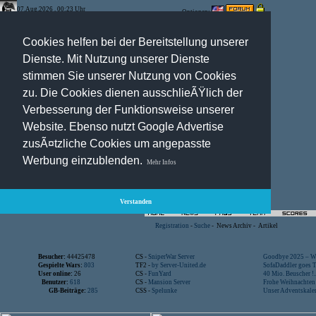
07.Aug.2026 , 00:23 Uhr
Optionen:
Cookies helfen bei der Bereitstellung unserer
Dienste. Mit Nutzung unserer Dienste
stimmen Sie unserer Nutzung von Cookies
zu. Die Cookies dienen ausschlieÃŸlich der
Verbesserung der Funktionsweise unserer
Website. Ebenso nutzt Google Advertise
zusÃ¤tzliche Cookies um angepasste
Werbung einzublenden.
Mehr Infos
Verstanden
Registration
-
Suche
-
News Archiv
-
Artikel
Besucher:
44425478
CS -
SniperWar Server
Goodbye 2025 – Wi
Gespielte Wars:
803
TF2 -
by Server-United.de
SofaDaddler goes T.
User online:
26
CS -
FunYard
40 Mio. Beuscher !..
Benutzer:
618
CS -
Mansion Server
Frohe Weihnachten!
GB-Beiträge:
285
CSS -
Spelunke
Unser Adventskalen