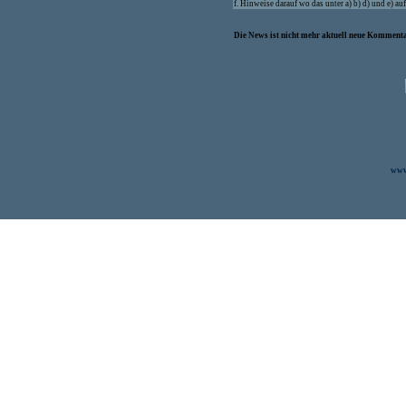
f. Hinweise darauf wo das unter a) b) d) und e) a
Die News ist nicht mehr aktuell neue Kommenta
www.