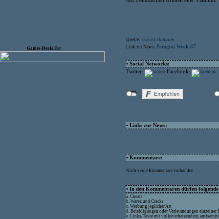
Mit freundlichen Grüßen euer Vladmus
Quelle:
www.isf-clan.com
Paragon Week 47
Link zur News:
Games-Deals.Eu:
• Social Networks:
Twitter:
Facebook:
• Links zur News:
• Kommentare:
Noch keine Kommentare vorhanden
• In den Kommentaren dürfen folgende I
a. Cheats
b. Warez und Cracks
c. Werbung jeglicher Art
d. Beleidigungen oder Verleumdungen einzelner
e. Links/Texte mit volksverhetzendem, antisemit