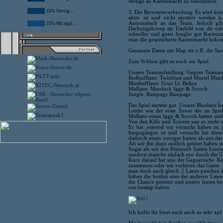
Menge an Kartenmacht zu bekommen.
33% Nervig ...
3. Die Bernsteinverbindung: Es wird ke
aktiv ist und nicht zerstört werden k
Automatisch an das Team. Jedoch gi
33% Mir egal ...
Dschungelcreep im Umfeld von dir oder 
schneller und guter Jungler gut Karten
man die gespeicherte Kartenmacht bekom
Genauere Daten zur Map zie z.B. die Spaw
Zum Schluss gibt es noch ein Spiel
Unsere Teamaufstellung: Gegner Teamauf
Redbufflane: Twinblast und Muriel Mu
Bluebufflane: Grux Lt. Belica
Midlane: Murdock Iggy & Scorch
Jungle: Rampage Rampage
Das Spiel startete gut. Unsere Bluelane h
Leider war der erste Tower der im Spie
Midlane einen Iggy & Scorch hatten und
Von den Kills und Towern war es recht 
Er hat ,wärend wir versucht haben zu 
hingegangen ist und versucht hat dies
dadurch einen weniger hatten als uns da
Als wir ihn dann endlich getötet haben 
Sogar als wir den Primeorb hatten konnt
sondern manche einfach nur durch die Ge
Kurz darauf hat uns der Gegnerische Ra
zusammen oder wir verlieren das Game. 
man doch auch gleich 2 Lanes puschen kö
haben die beiden eine der anderen Lanes
die Chance genutzt und unsere lezten bei
uns besiegt haben.
Ich hoffe ihr freut euch auch so sehr a