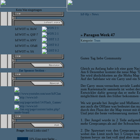
Kein War eingetragen
IsF-Hp
News
>
2:1
IsF.WOT
vs.
HoW
2:1
» Paragon Week 47
IsF.WOT
vs.
QSF-7
1:2
IsF.WOT
vs.
ANV
Kategorie:
Team
0:2
IsF.WOT
vs.
OFaH
0:2
IsF.WOT
vs.
SA
Guten Tag liebe Community
Gleich zu Anfang habe ich eine gute Nach
- Zur Sponsor Section -
Am 6 Dezember kommt die neue Map "D
Sie wird ähnlichkeiten an die Moba Map 
Auf der Safelane wir ein Carry und ein
Der Carry muss versuchen soviele Lasth
zum Kartenmacht sammeln ist wobei der O
Entwickler dafür gesorgt das er mehr Er
möglichkeit dank des früher bekommen 
Wo wir gerade bei Jungler und Midlaner.
aus auch die Offlane was bedeutet das m
durch den Fluss der die Map trennt mit 
Und jetzt die beste verbesserung meiner
1. Der Jungel wurde in 2 Teile aufgeteil
mehr Creepcamps als auf der Schwachen 
2. Die Spawnart von den Creepcamps w
Frage:
Social Links sind ?
wobei das Limit noch bei 5 Creeps lie
farmen bevor sie fast voll sind aber ma
33% Eine gute Sache ...