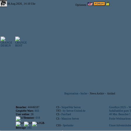
08.Aug.2026 , 14:10 Uhr
Optionen:
Registration
-
Suche
-
News Archiv
-
Artikel
Besucher:
44446187
CS -
SniperWar Server
Goodbye 2025 – Wi
Gespielte Wars:
803
TF2 -
by Server-United.de
SofaDaddler goes T.
User online:
26
CS -
FunYard
40 Mio. Beuscher !..
Benutzer:
618
CS -
Mansion Server
Frohe Weihnachten!
GB-
CSS -
Spelunke
Unser Adventskalen
Beiträge:
285