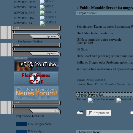
2:1
IsF.WOT
vs.
HoW
2:1
» Public Mumble Server ist umge
IsF.WOT
vs.
QSF-7
1:2
IsF.WOT
vs.
ANV
Kategorie:
Server
0:2
IsF.WOT
vs.
OFaH
0:2
IsF.WOT
vs.
SA
Seit einigen Tagen ist unser kostenlose
Die Daten lauten weiterhin:
IP/Host: mumble.voice-server.de
- Zur Sponsor Section -
Port: 64739
50 Slots
Dabei darf sich jeder registrieren und da
Sollte es Fragen oder Probleme geben lass
Wir wünschen weiterhin viel Spass auf u
Quelle:
www.isf-clan.com
Public Mumble Server ist 
Link zur News:
• Social Networks:
Twitter:
Facebook:
Frage:
Social Links sind ?
33% Eine gute Sache ...
33% Nervig ...
• Links zur News: