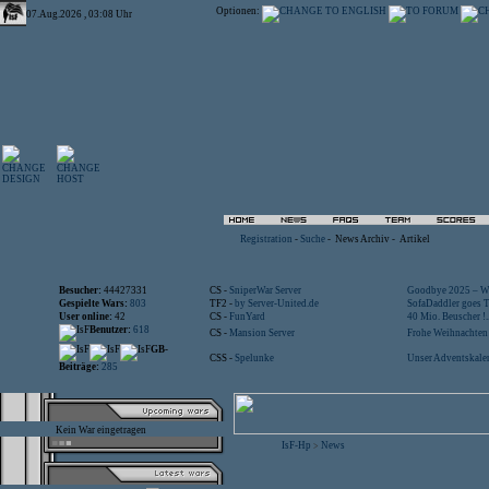
Optionen:
07.Aug.2026 , 03:08 Uhr
Registration
-
Suche
-
News Archiv
-
Artikel
Besucher:
44427331
CS -
SniperWar Server
Goodbye 2025 – Wi
Gespielte Wars:
803
TF2 -
by Server-United.de
SofaDaddler goes T.
User online:
42
CS -
FunYard
40 Mio. Beuscher !..
Benutzer:
618
CS -
Mansion Server
Frohe Weihnachten!
GB-
CSS -
Spelunke
Unser Adventskalen
Beiträge:
285
Kein War eingetragen
IsF-Hp
News
>