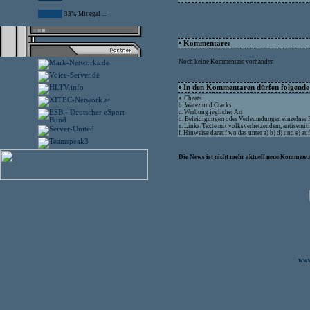
33% Mir egal ...
• Kommentare:
Noch keine Kommentare vorhanden
• In den Kommentaren dürfen folgende I
a. Cheats
b. Warez und Cracks
c. Werbung jeglicher Art
d. Beleidigungen oder Verleumdungen einzelner
e. Links/Texte mit volksverhetzendem, antisemit
f. Hinweise darauf wo das unter a) b) d) und e) a
Die News ist nicht mehr aktuell neue Kommenta
www.