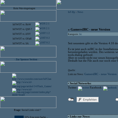
Kein War eingetragen
IsF-Hp
News
>
2:1
IsF.WOT
vs.
HoW
2:1
» GamersIRC - neue Version
IsF.WOT
vs.
QSF-7
1:2
IsF.WOT
vs.
ANV
Kategorie:
Irc
0:2
IsF.WOT
vs.
OFaH
0:2
Seit neuestem gibt es die Version 4.10
IsF.WOT
vs.
SA
Es ist jetzt auch mIRC in der Installatio
heruntergeladen werden. Des weiteren 
tools-dialog gefixed.
Aber es wurde nicht nur neues hinzugef
- Zur Sponsor Section -
Deshalb hat die File auch nur noch ein
Quelle:
GamersIRC - neue Version
Link zur News:
• Social Networks:
Twitter:
Facebook:
Frage:
Social Links sind ?
• Links zur News:
33% Eine gute Sache ...