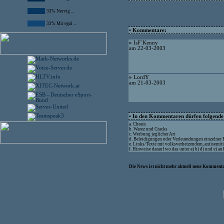
33% Nervig ...
33% Mir egal ...
• Kommentare:
»
IsF`Kenny
am 22-03-2003
»
LordY
am 21-03-2003
• In den Kommentaren dürfen folgende I
a. Cheats
b. Warez und Cracks
c. Werbung jeglicher Art
d. Beleidigungen oder Verleumdungen einzelner
e. Links/Texte mit volksverhetzendem, antisemit
f. Hinweise darauf wo das unter a) b) d) und e) a
Die News ist nicht mehr aktuell neue Kommenta