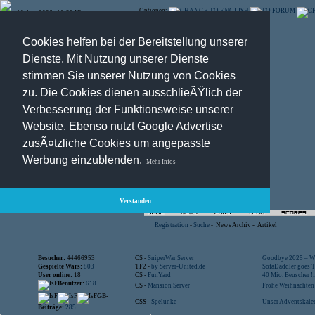
Optionen:
10.Aug.2026 , 10:29 Uhr
Cookies helfen bei der Bereitstellung unserer
Dienste. Mit Nutzung unserer Dienste
stimmen Sie unserer Nutzung von Cookies
zu. Die Cookies dienen ausschlieÃŸlich der
Verbesserung der Funktionsweise unserer
Website. Ebenso nutzt Google Advertise
zusÃ¤tzliche Cookies um angepasste
Werbung einzublenden.
Mehr Infos
Verstanden
Registration
-
Suche
-
News Archiv
-
Artikel
Besucher:
44466953
CS -
SniperWar Server
Goodbye 2025 – Wi
Gespielte Wars:
803
TF2 -
by Server-United.de
SofaDaddler goes T.
User online:
18
CS -
FunYard
40 Mio. Beuscher !..
Benutzer:
618
CS -
Mansion Server
Frohe Weihnachten!
GB-
CSS -
Spelunke
Unser Adventskalen
Beiträge:
285