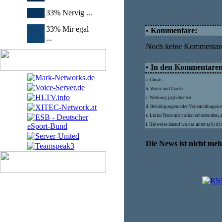
33% Nervig ...
33% Mir egal
• Kommentare:
...
Noch keine Kommentar
• In den Kommentaren d
a. Cheats
b. Warez und Cracks
c. Werbung jeglicher Art
d. Beleidigungen oder Verleumdungen e
e. Links/Texte mit volksverhetzendem, 
f. Hinweise darauf wo das unter a) b) d
Die News ist nicht me