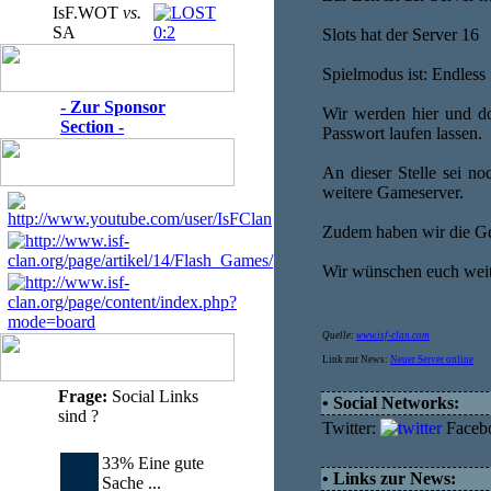
IsF.WOT
vs.
SA
0:2
Slots hat der Server 16
Spielmodus ist: Endless
- Zur Sponsor
Wir werden hier und do
Section -
Passwort laufen lassen.
An dieser Stelle sei n
weitere Gameserver.
Zudem haben wir die Gel
Wir wünschen euch weite
Quelle:
www.isf-clan.com
Link zur News:
Neuer Server online
Frage:
Social Links
• Social Networks:
sind ?
Twitter:
Faceb
33% Eine gute
• Links zur News:
Sache ...