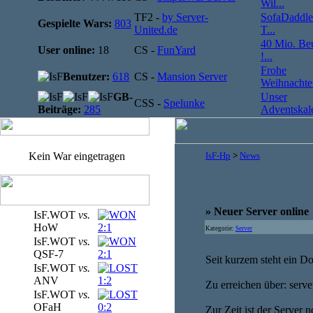
Wil...
TF2 -
by Server-
SofaDaddle
Gespielte Wars:
803
United.de
T...
40 Mio. Be
User online:
18
CS -
FunYard
!...
Frohe
Benutzer:
618
CS -
Mansion Server
Weihnachten
GB-
Unser
CSS -
Spelunke
Beiträge:
285
Adventskale
Kein War eingetragen
IsF-Hp
>
News
» Neuer Server online
IsF.WOT
vs.
HoW
2:1
Kategorie:
Server
IsF.WOT
vs.
QSF-7
2:1
Seit kurzem steht ein D
IsF.WOT
vs.
ANV
1:2
Zu erreichen über: serve
IsF.WOT
vs.
OFaH
0:2
Zur Zeit ist der Server n