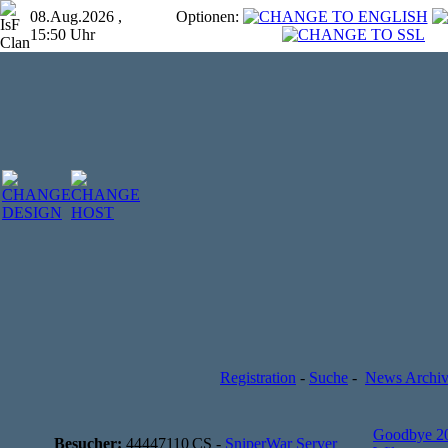
08.Aug.2026 ,
Optionen:
15:50 Uhr
Registration
-
Suche
-
News Archi
Goodbye 2
Besucher:
44447110
CS -
SniperWar Server