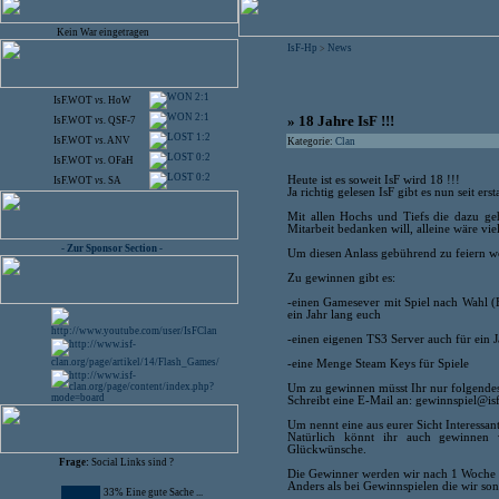
Kein War eingetragen
IsF-Hp
News
>
2:1
IsF.WOT
vs.
HoW
2:1
» 18 Jahre IsF !!!
IsF.WOT
vs.
QSF-7
1:2
IsF.WOT
vs.
ANV
Kategorie:
Clan
0:2
IsF.WOT
vs.
OFaH
0:2
Heute ist es soweit IsF wird 18 !!!
IsF.WOT
vs.
SA
Ja richtig gelesen IsF gibt es nun seit er
Mit allen Hochs und Tiefs die dazu g
Mitarbeit bedanken will, alleine wäre vie
- Zur Sponsor Section -
Um diesen Anlass gebührend zu feiern wo
Zu gewinnen gibt es:
-einen Gamesever mit Spiel nach Wahl (
ein Jahr lang euch
-einen eigenen TS3 Server auch für ein J
-eine Menge Steam Keys für Spiele
Um zu gewinnen müsst Ihr nur folgendes
Schreibt eine E-Mail an: gewinnspiel@is
Um nennt eine aus eurer Sicht Interessant
Natürlich könnt ihr auch gewinnen w
Glückwünsche.
Frage:
Social Links sind ?
Die Gewinner werden wir nach 1 Woche 
Anders als bei Gewinnspielen die wir so
33% Eine gute Sache ...