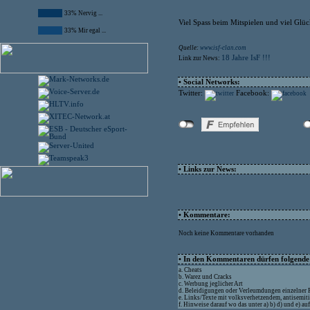
33% Nervig ...
Viel Spass beim Mitspielen und viel Glüc
33% Mir egal ...
Quelle:
www.isf-clan.com
18 Jahre IsF !!!
Link zur News:
• Social Networks:
Twitter:
Facebook:
• Links zur News:
• Kommentare:
Noch keine Kommentare vorhanden
• In den Kommentaren dürfen folgende I
a. Cheats
b. Warez und Cracks
c. Werbung jeglicher Art
d. Beleidigungen oder Verleumdungen einzelner
e. Links/Texte mit volksverhetzendem, antisemit
f. Hinweise darauf wo das unter a) b) d) und e) a