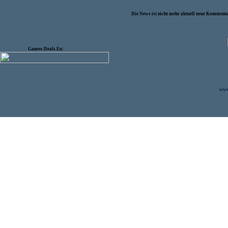
Die News ist nicht mehr aktuell neue Kommenta
Games-Deals.Eu:
www.