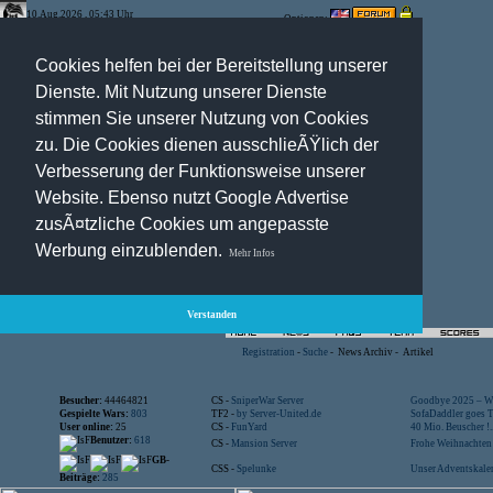
10.Aug.2026 , 05:43 Uhr
Optionen:
Cookies helfen bei der Bereitstellung unserer
Dienste. Mit Nutzung unserer Dienste
stimmen Sie unserer Nutzung von Cookies
zu. Die Cookies dienen ausschlieÃŸlich der
Verbesserung der Funktionsweise unserer
Website. Ebenso nutzt Google Advertise
zusÃ¤tzliche Cookies um angepasste
Werbung einzublenden.
Mehr Infos
Verstanden
Registration
-
Suche
-
News Archiv
-
Artikel
Besucher:
44464821
CS -
SniperWar Server
Goodbye 2025 – Wi
Gespielte Wars:
803
TF2 -
by Server-United.de
SofaDaddler goes T.
User online:
25
CS -
FunYard
40 Mio. Beuscher !..
Benutzer:
618
CS -
Mansion Server
Frohe Weihnachten!
GB-
CSS -
Spelunke
Unser Adventskalen
Beiträge:
285