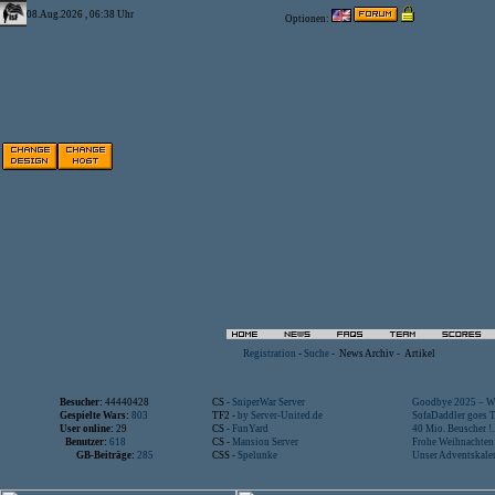
08.Aug.2026 , 06:38 Uhr
Optionen:
Registration
-
Suche
-
News Archiv
-
Artikel
Besucher:
44440428
CS -
SniperWar Server
Goodbye 2025 – Wi
Gespielte Wars:
803
TF2 -
by Server-United.de
SofaDaddler goes T.
User online:
29
CS -
FunYard
40 Mio. Beuscher !..
Benutzer:
618
CS -
Mansion Server
Frohe Weihnachten!
GB-Beiträge:
285
CSS -
Spelunke
Unser Adventskalen