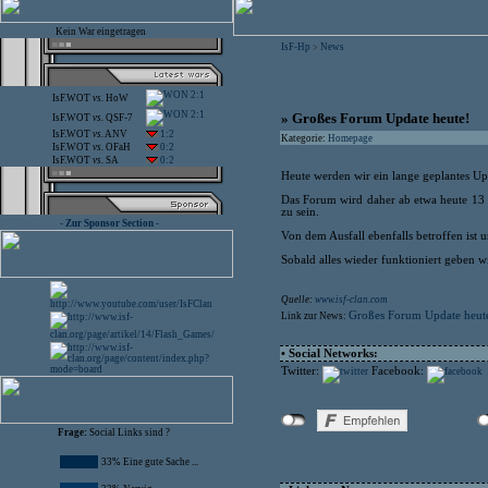
Kein War eingetragen
IsF-Hp
News
>
2:1
IsF.WOT
vs.
HoW
2:1
» Großes Forum Update heute!
IsF.WOT
vs.
QSF-7
IsF.WOT
vs.
ANV
1:2
Kategorie:
Homepage
IsF.WOT
vs.
OFaH
0:2
IsF.WOT
vs.
SA
0:2
Heute werden wir ein lange geplantes U
Das Forum wird daher ab etwa heute 13 
zu sein.
- Zur Sponsor Section -
Von dem Ausfall ebenfalls betroffen ist
Sobald alles wieder funktioniert geben w
Quelle:
www.isf-clan.com
Großes Forum Update heut
Link zur News:
• Social Networks:
Twitter:
Facebook:
Frage:
Social Links sind ?
33% Eine gute Sache ...