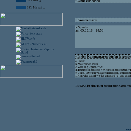
33% Nervig ...
• Links zur News:
33% Mir egal ...
• Kommentare:
»
Speedy
am 05.05.18 - 14:53
• In den Kommentaren dürfen folgende I
a. Cheats
b. Warez und Cracks
c. Werbung jeglicher Art
d. Beleidigungen oder Verleumdungen einzelner
e. Links/Texte mit volksverhetzendem, antisemit
f. Hinweise darauf wo das unter a) b) d) und e) a
Die News ist nicht mehr aktuell neue Kommenta
www.